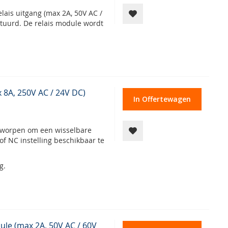
elais uitgang (max 2A, 50V AC /
tuurd. De relais module wordt
 8A, 250V AC / 24V DC)
In Offertewagen
ntworpen om een wisselbare
of NC instelling beschikbaar te
g.
ule (max 2A, 50V AC / 60V