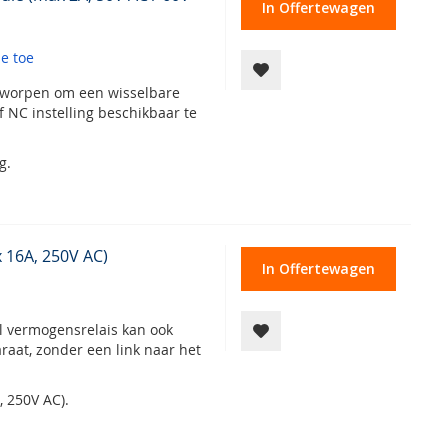
In Offertewagen
e toe
ntworpen om een wisselbare
f NC instelling beschikbaar te
g.
 16A, 250V AC)
In Offertewagen
el vermogensrelais kan ook
raat, zonder een link naar het
 250V AC).