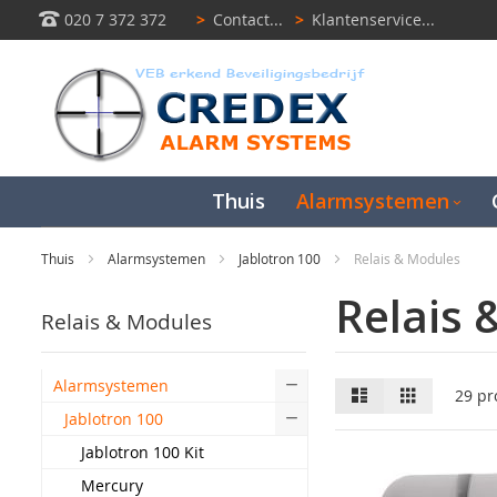
020 7 372 372
>
Contact...
>
Klantenservice...
Thuis
Alarmsystemen
Thuis
Alarmsystemen
Jablotron 100
Relais & Modules
Relais 
Relais & Modules
Alarmsystemen
Lijst
Raster
29
pr
Jablotron 100
Jablotron 100 Kit
Mercury