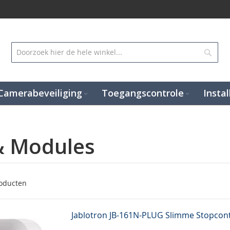
Zoek
Camerabeveiliging
Toegangscontrole
Instal
& Modules
oducten
Jablotron JB-161N-PLUG Slimme Stopcont