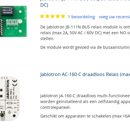
DC)
1 beoordeling
voeg uw recensi
De Jablotron JB-111N BUS relais module is o
relais (max 2A, 50V AC / 60V DC) met een NO o
stellen.
De module wordt gevoed via de busaansluitin
Jablotron AC-160-C draadloos Relais (max
Jablotron JA-160-C draadloos multi-functione
worden geïnstalleerd als een zelfstandig appa
controlepaneel.
Geschikt om apparaten te schakelen (max 16A,