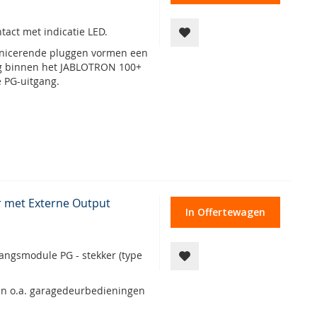
tact met indicatie LED.
unicerende pluggen vormen een
ng binnen het JABLOTRON 100+
e PG-uitgang.
r met Externe Output
In Offertewagen
angsmodule PG - stekker (type
van o.a. garagedeurbedieningen