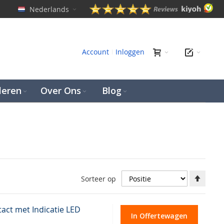
Nederlands
en
Account
Inloggen
leren
Over Ons
Blog
Aflop
Sorteer op
richti
instel
act met Indicatie LED
In Offertewagen