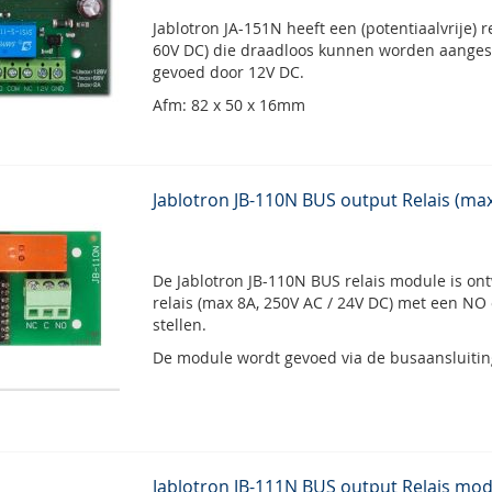
Jablotron JA-151N heeft een (potentiaalvrije) r
60V DC) die draadloos kunnen worden aanges
gevoed door 12V DC.
Afm: 82 x 50 x 16mm
Jablotron JB-110N BUS output Relais (max
De Jablotron JB-110N BUS relais module is o
relais (max 8A, 250V AC / 24V DC) met een NO 
stellen.
De module wordt gevoed via de busaansluitin
Jablotron JB-111N BUS output Relais mod