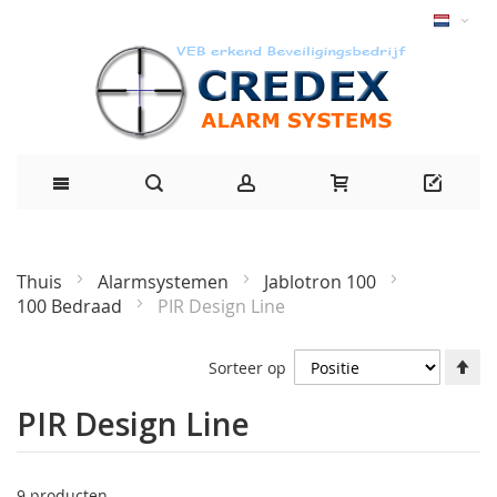
Thuis
Alarmsystemen
Jablotron 100
100 Bedraad
PIR Design Line
Af
Sorteer op
ri
in
PIR Design Line
9
producten