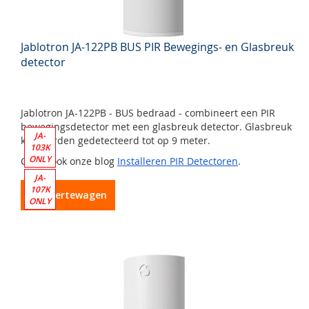
Jablotron JA-122PB BUS PIR Bewegings- en Glasbreuk
detector
Jablotron JA-122PB - BUS bedraad - combineert een PIR
bewegingsdetector met een glasbreuk detector. Glasbreuk
JA-
kan worden gedetecteerd tot op 9 meter.
103K
ONLY
Check ook onze blog
Installeren PIR Detectoren
.
JA-
107K
In Offertewagen
ONLY