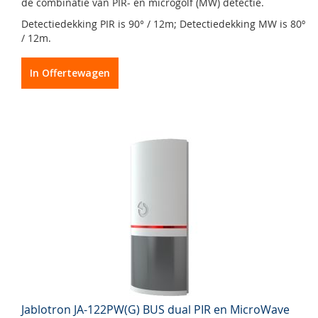
de combinatie van PIR- en microgolf (MW) detectie.
Detectiedekking PIR is 90° / 12m; Detectiedekking MW is 80º
/ 12m.
In Offertewagen
Jablotron JA-122PW(G) BUS dual PIR en MicroWave