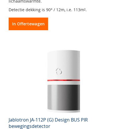
lichaamswarmte.
Detectie dekking is 90° / 12m, i.e. 113m².
In Offertewagen
Jablotron JA-112P (G) Design BUS PIR
bewegingsdetector