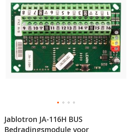
van
de
afbeeldingen-
gallerij
Ga
naar
Jablotron JA-116H BUS
het
begin
Bedradingsmodule voor