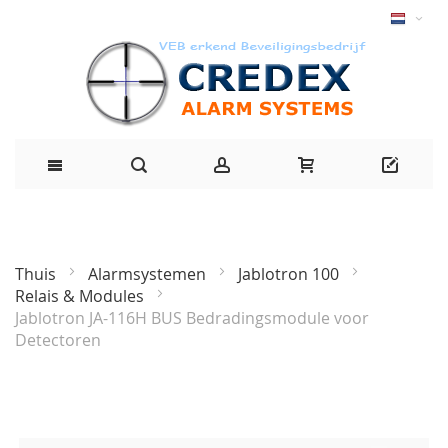
Thuis
Alarmsystemen
Jablotron 100
Relais & Modules
Jablotron JA-116H BUS Bedradingsmodule voor
Detectoren
Ga
naar
het
einde