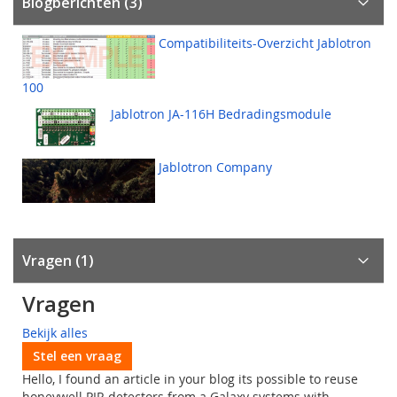
Blogberichten (3)
Compatibiliteits-Overzicht Jablotron
100
Jablotron JA-116H Bedradingsmodule
Jablotron Company
Vragen
1
Vragen
Bekijk alles
Stel een vraag
Hello, I found an article in your blog its possible to reuse
honeywell PIR detectors from a Galaxy systems with