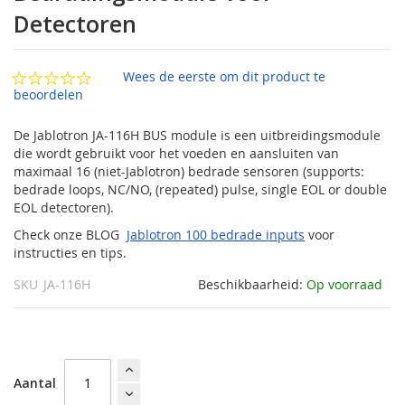
van
Detectoren
de
afbeeldingen-
gallerij
Wees de eerste om dit product te
beoordelen
De Jablotron JA-116H BUS module is een uitbreidingsmodule
die wordt gebruikt voor het voeden en aansluiten van
maximaal 16 (niet-Jablotron) bedrade sensoren (supports:
bedrade loops, NC/NO, (repeated) pulse, single EOL or double
EOL detectoren).
Check onze BLOG
Jablotron 100 bedrade inputs
voor
instructies en tips.
SKU
JA-116H
Beschikbaarheid:
Op voorraad
Aantal