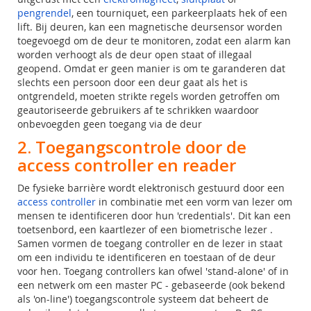
pengrendel
, een tourniquet, een parkeerplaats hek of een
lift. Bij deuren, kan een magnetische deursensor worden
toegevoegd om de deur te monitoren, zodat een alarm kan
worden verhoogt als de deur open staat of illegaal
geopend. Omdat er geen manier is om te garanderen dat
slechts een persoon door een deur gaat als het is
ontgrendeld, moeten strikte regels worden getroffen om
geautoriseerde gebruikers af te schrikken waardoor
onbevoegden geen toegang via de deur
2. Toegangscontrole door de
access controller en reader
De fysieke barrière wordt elektronisch gestuurd door een
access controller
in combinatie met een vorm van lezer om
mensen te identificeren door hun 'credentials'. Dit kan een
toetsenbord, een kaartlezer of een biometrische lezer .
Samen vormen de toegang controller en de lezer in staat
om een individu te identificeren en toestaan of de deur
voor hen. Toegang controllers kan ofwel 'stand-alone' of in
een netwerk om een master PC - gebaseerde (ook bekend
als 'on-line') toegangscontrole systeem dat beheert de