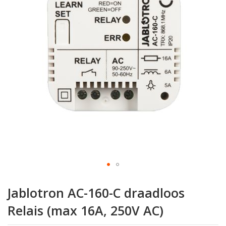
de
afbeeldingen-
gallerij
Ga
naar
Jablotron AC-160-C draadloos
het
begin
Relais (max 16A, 250V AC)
van