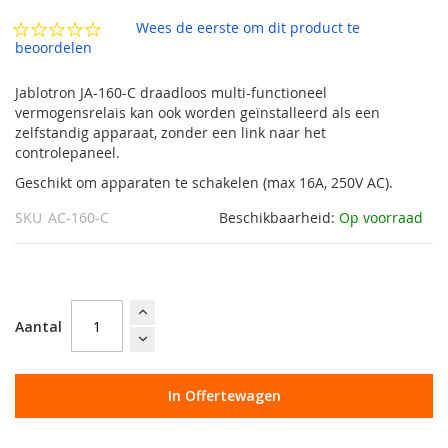
de
afbeeldingen-
Wees de eerste om dit product te
gallerij
beoordelen
Jablotron JA-160-C draadloos multi-functioneel
vermogensrelais kan ook worden geïnstalleerd als een
zelfstandig apparaat, zonder een link naar het
controlepaneel.
Geschikt om apparaten te schakelen (max 16A, 250V AC).
SKU
AC-160-C
Beschikbaarheid:
Op voorraad
Aantal
In Offertewagen