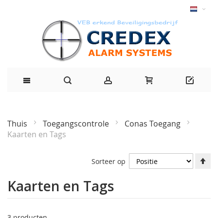
Thuis
Toegangscontrole
Conas Toegang
Kaarten en Tags
Af
Sorteer op
ri
in
Kaarten en Tags
3
producten