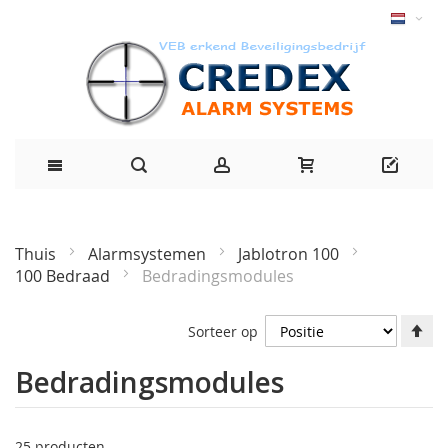
Thuis
Alarmsystemen
Jablotron 100
100 Bedraad
Bedradingsmodules
Af
Sorteer op
ri
in
Bedradingsmodules
25
producten