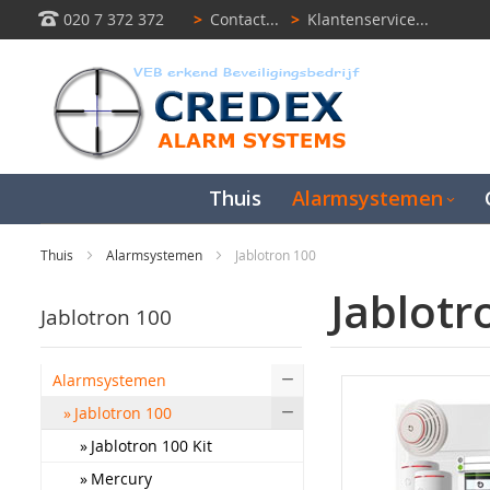
020 7 372 372
>
Contact...
>
Klantenservice...
Thuis
Alarmsystemen
Thuis
Alarmsystemen
Jablotron 100
Jablotr
Jablotron 100
Alarmsystemen
Jablotron 100
Jablotron 100 Kit
Mercury