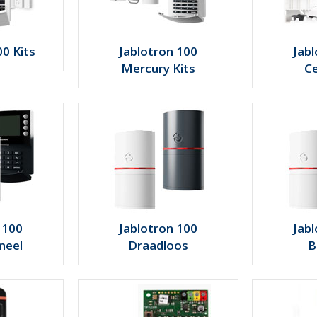
00 Kits
Jablotron 100
Jab
Mercury Kits
Ce
 100
Jablotron 100
Jab
neel
Draadloos
B