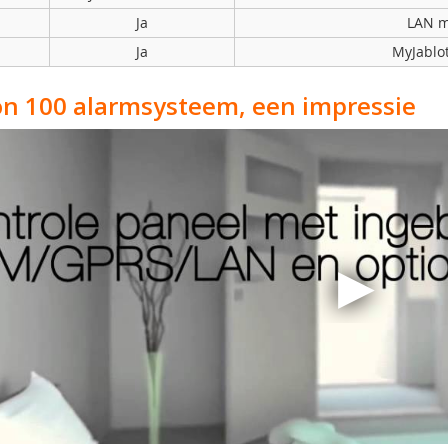
Ja
LAN 
Ja
MyJablo
on 100 alarmsysteem, een impressie