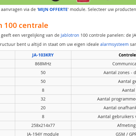
aanvragen via de '
MIJN OFFERTE
' module. Selecteer uw producten
n 100 centrale
geeft een vergelijking van de
Jablotron
100 controle panelen: de J
ructuur bent u altijd in staat om uw eigen ideale
alarmsysteem
sam
JA-103KRY
Control
868MHz
Communicat
50
Aantal zones - 
50
Aantal g
8
Aantal
32
Aantal programmee
20
Aantal onafhank
8
Aantal gebruikers
258x214x77
Afmetin
JA-194Y module
GSM / GP