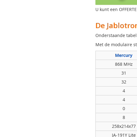
U kunt een OFFERTE 
De Jablotro
Onderstaande tabel 
Met de modulaire st
Mercury
868 MHz
31
32
4
4
0
8
258x214x77
JA-191Y Lite