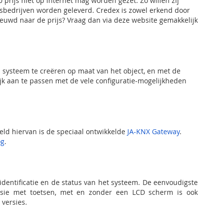
 prijs niet op internet mag worden gezet. Zo willen zij
gsbedrijven worden geleverd. Credex is zowel erkend door
ieuwd naar de prijs? Vraag dan via deze website gemakkelijk
systeem te creëren op maat van het object, en met de
jk aan te passen met de vele configuratie-mogelijkheden
eeld hiervan is de speciaal ontwikkelde
JA-KNX Gateway
.
og
.
dentificatie en de status van het systeem. De eenvoudigste
versie met toetsen, met en zonder een LCD scherm is ook
versies.