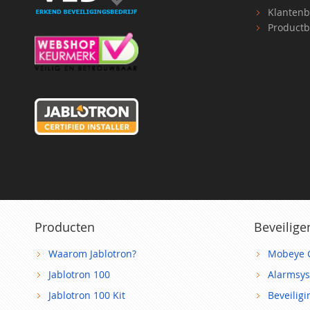
Klantenb
Productb
Producten
Beveilige
Waarom Jablotron?
Mobeye 
Jablotron 100
Alarmsy
Jablotron 100 Kit
Beveilig