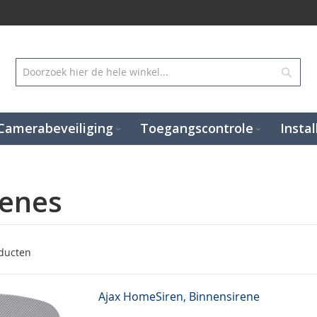
Zoek
Camerabeveiliging
Toegangscontrole
Instal
renes
ducten
Ajax HomeSiren, Binnensirene