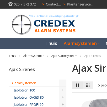
020 7 372 372
>
Contact...
>
Klantenservice...
Thuis
Alarmsystemen
Thuis
Alarmsystemen
Ajax Alarmsysteem
Ajax Sirenes
Ajax Si
Ajax Sirenes
Alarmsystemen
Lijst
Raster
5
pro
Jablotron 100
Jablotron OASiS 80
Jablotron PROFi 60