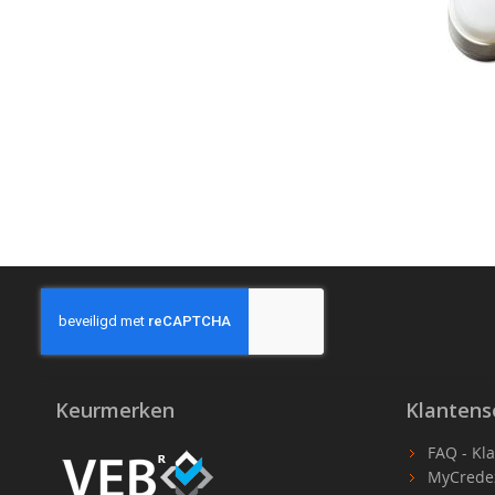
Keurmerken
Klantens
FAQ - Kl
MyCrede