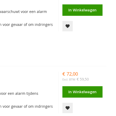
In Winkelwagen
 waarschuwt voor een alarm
 voor gevaar of om indringers
€ 72,00
€ 59,50
In Winkelwagen
oor een alarm tijdens
 voor gevaar of om indringers