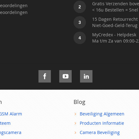
Gratis Verzenden bove
eoordelingen
2
< 16u Bestellen = Snel
eoordelingen
15 Dagen Retourrecht
3
Niet-Goed-Geld-Terug 
MyCredex - Helpdesk
4
Ma t/m Za van 09:00-2
n
Blog
GSM Alarm
Beveiliging Algemeen
steem
Producten Informatie
ingscamera
Camera Beveiliging