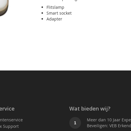
Flitslamp
Smart socket
Adapter
ervice
Wat bieden wij?
antenservice
Meer dan 10 Jaar Exper
1
Beveiligen: VEB Erken
x Support