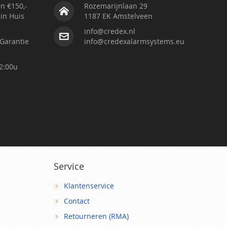
n €150,-
Rozemarijnlaan 29
 in Huis
1187 EK Amstelveen
info@credex.nl
Garantie
info@credexalarmsystems.eu
2:00u
Service
Klantenservice
Contact
Retourneren (RMA)