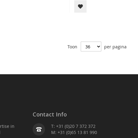
Toon
per pagina
Contact Info
tise in
T: +31 (0)20 7 372 372
d
M: +31 (0)65 13 81 990