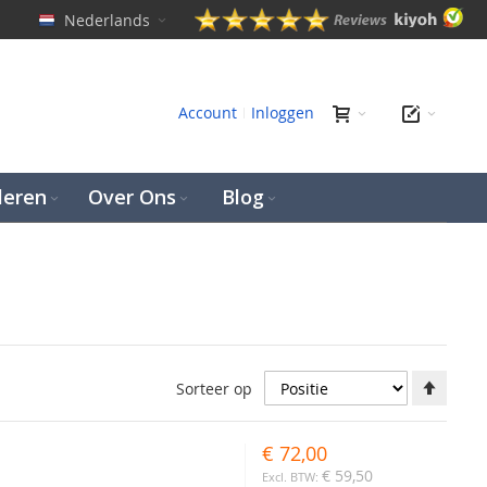
Nederlands
en
Account
Inloggen
leren
Over Ons
Blog
Aflop
Sorteer op
richti
instel
€ 72,00
€ 59,50