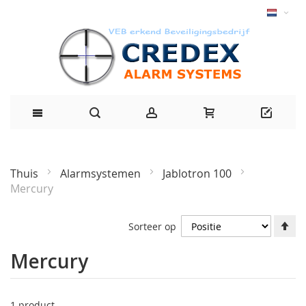
Thuis
Alarmsystemen
Jablotron 100
Mercury
Af
Sorteer op
ri
in
Mercury
1
product