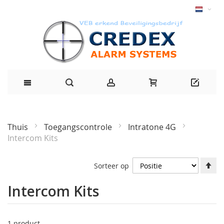
Thuis
Toegangscontrole
Intratone 4G
Intercom Kits
Af
Sorteer op
ri
in
Intercom Kits
1
product