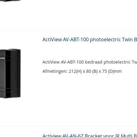
ActiView AV-ABT-100 photoelectric Twin
ActiView AV-ABT-100 bedraad photoelectric 
Afmetingen: 212(H) x 80 (B) x 75 (D)mm
Actiview AV-AN-6Z Bracket voor IR Multi 