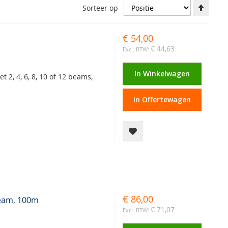
Aflop
Sorteer op
richti
instel
€ 54,00
€ 44,63
In Winkelwagen
 2, 4, 6, 8, 10 of 12 beams,
In Offertewagen
€ 86,00
Beam, 100m
€ 71,07