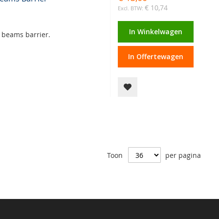
€ 10,74
In Winkelwagen
i beams barrier.
In Offertewagen
Toon
per pagina