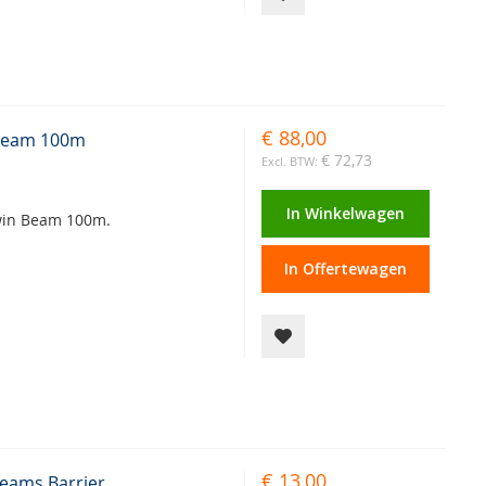
€ 88,00
 Beam 100m
€ 72,73
In Winkelwagen
Twin Beam 100m.
In Offertewagen
€ 13,00
Beams Barrier