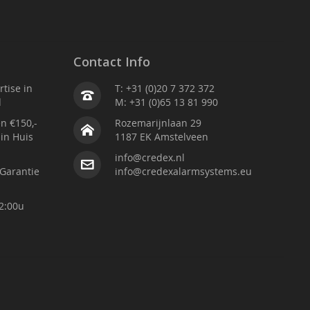
Contact Info
tise in
T: +31 (0)20 7 372 372
d
M: +31 (0)65 13 81 990
n €150,-
Rozemarijnlaan 29
 in Huis
1187 EK Amstelveen
info@credex.nl
Garantie
info@credexalarmsystems.eu
2:00u