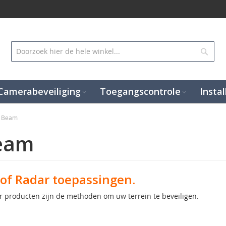
Zoek
Camerabeveiliging
Toegangscontrole
Instal
n Beam
eam
of Radar toepassingen.
r producten zijn de methoden om uw terrein te beveiligen.