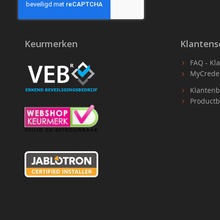
Keurmerken
Klantens
FAQ - Kl
MyCrede
Klantenb
Productb