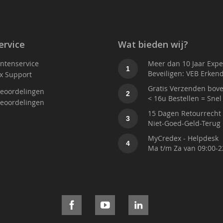
ervice
Wat bieden wij?
antenservice
Meer dan 10 Jaar Exper
1
Beveiligen: VEB Erken
x Support
Gratis Verzenden bove
eoordelingen
2
< 16u Bestellen = Snel
eoordelingen
15 Dagen Retourrecht
3
Niet-Goed-Geld-Terug 
MyCredex - Helpdesk
4
Ma t/m Za van 09:00-2