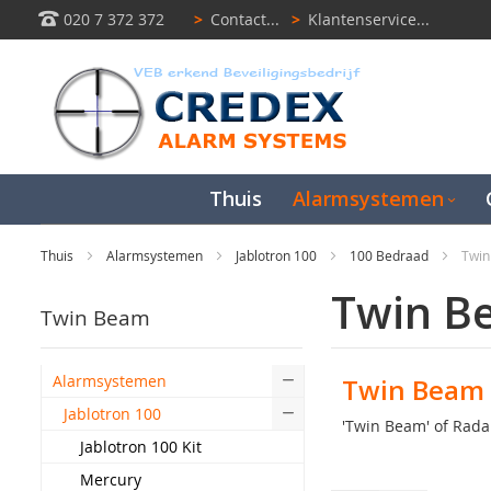
020 7 372 372
>
Contact...
>
Klantenservice...
Thuis
Alarmsystemen
Thuis
Alarmsystemen
Jablotron 100
100 Bedraad
Twi
Twin B
Twin Beam
Alarmsystemen
Twin Beam 
Jablotron 100
'Twin Beam' of Rada
Jablotron 100 Kit
Mercury