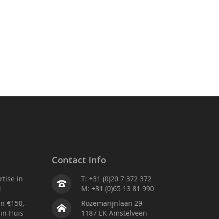
Contact Info
tise in
T: +31 (0)20 7 372 372
d
M: +31 (0)65 13 81 990
n €150,-
Rozemarijnlaan 29
 in Huis
1187 EK Amstelveen