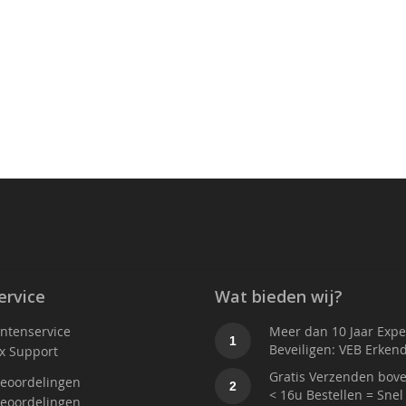
ervice
Wat bieden wij?
antenservice
Meer dan 10 Jaar Exper
1
Beveiligen: VEB Erken
x Support
Gratis Verzenden bove
eoordelingen
2
< 16u Bestellen = Snel
eoordelingen