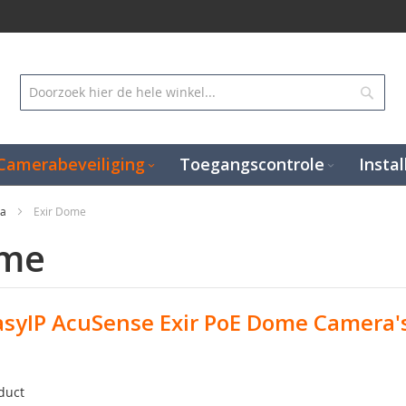
Zoek
Camerabeveiliging
Toegangscontrole
Instal
ra
Exir Dome
ome
asyIP AcuSense Exir PoE Dome Camera'
duct