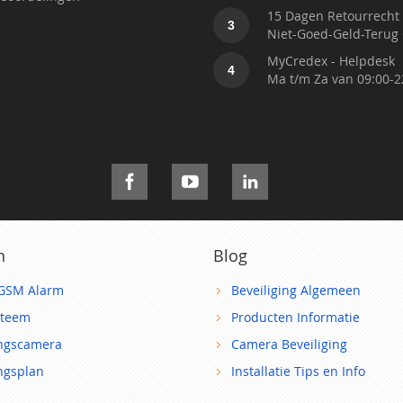
15 Dagen Retourrecht
3
Niet-Goed-Geld-Terug 
MyCredex - Helpdesk
4
Ma t/m Za van 09:00-2
n
Blog
GSM Alarm
Beveiliging Algemeen
steem
Producten Informatie
ingscamera
Camera Beveiliging
ingsplan
Installatie Tips en Info