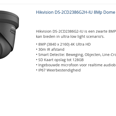
Hikvision DS-2CD2386G2H-IU 8Mp Dome 
Hikvision DS-2CD2386G2-IU is een zwarte 8MP
kan bieden in ultra-low light scenario's.
• 8MP (3840 x 2160) 4K Ultra HD
• 30m IR afstand
• Smart Detectie: Beweging, Objecten, Line-Cro
• SD Kaart opslag tot 128GB
• Ingebouwde microfoon voor realtime audiobe
• IP67 Weerbestendigheid