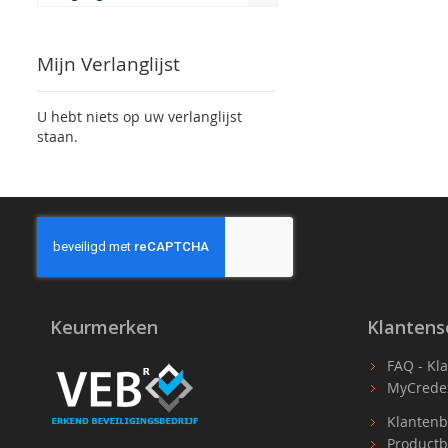
Mijn Verlanglijst
U hebt niets op uw verlanglijst
staan.
Keurmerken
Klantens
FAQ - Kl
MyCrede
Klantenb
Productb