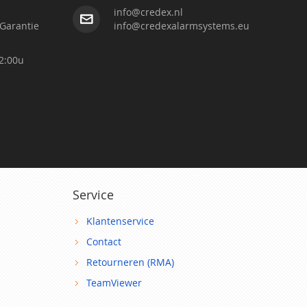
info@credex.nl
Garantie
info@credexalarmsystems.eu
2:00u
Service
Klantenservice
Contact
Retourneren (RMA)
TeamViewer