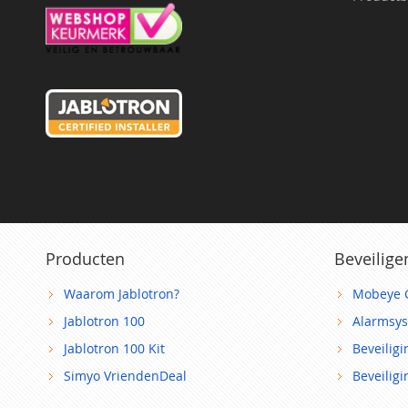
Producten
Beveilige
Waarom Jablotron?
Mobeye 
Jablotron 100
Alarmsy
Jablotron 100 Kit
Beveilig
Simyo VriendenDeal
Beveilig