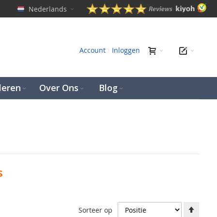
Nederlands
en
Account
Inloggen
leren
Over Ons
Blog
s
Aflop
Sorteer op
richti