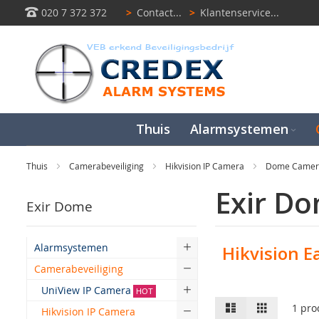
020 7 372 372
>
Contact...
>
Klantenservice...
Thuis
Alarmsystemen
Thuis
Camerabeveiliging
Hikvision IP Camera
Dome Came
Exir D
Exir Dome
Alarmsystemen
Hikvision E
Camerabeveiliging
UniView IP Camera
HOT
Lijst
Raster
1
pro
Hikvision IP Camera