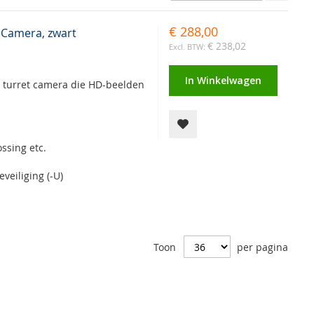
instel
€ 288,00
Camera, zwart
€ 238,02
In Winkelwagen
 turret camera die HD-beelden
ssing etc.
veiliging (-U)
Toon
per pagina