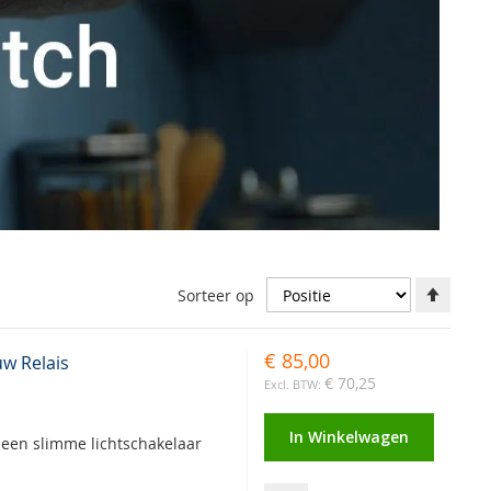
Aflop
Sorteer op
richti
instel
€ 85,00
w Relais
€ 70,25
In Winkelwagen
 een slimme lichtschakelaar