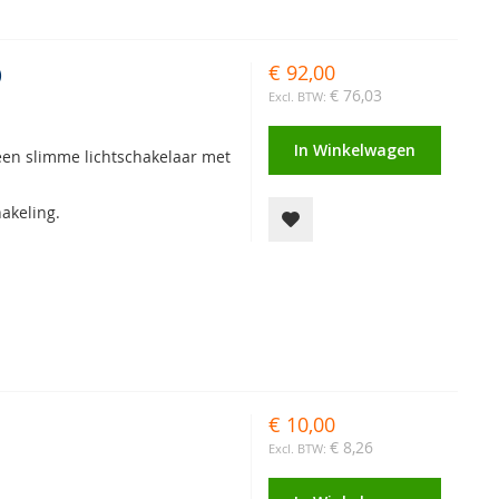
€ 92,00
)
€ 76,03
In Winkelwagen
 een slimme lichtschakelaar met
akeling.
€ 10,00
€ 8,26