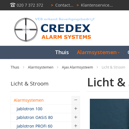
020 7 372 372
>
Contact...
>
Klantenservice...
Thuis
Alarmsystemen
Thuis
Alarmsystemen
Ajax Alarmsysteem
Licht & Stroom
Licht &
Licht & Stroom
Alarmsystemen
Jablotron 100
Jablotron OASiS 80
Jablotron PROFi 60