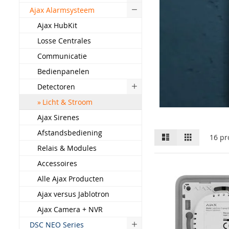
Ajax Alarmsysteem
Ajax HubKit
Losse Centrales
Communicatie
Bedienpanelen
Detectoren
Licht & Stroom
Ajax Sirenes
Afstandsbediening
Lijst
Raster
16
pr
Relais & Modules
Accessoires
Alle Ajax Producten
Ajax versus Jablotron
Ajax Camera + NVR
DSC NEO Series