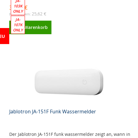
JA-
103K
31,00 €
ONLY
25,62 €
JA-
107K
Zum Warenkorb
ONLY
EU
Jablotron JA-151F Funk Wassermelder
Der Jablotron JA-151F funk wassermelder zeigt an, wann in