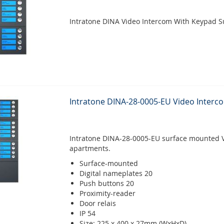
Intratone DINA Video Intercom With Keypad S
Intratone DINA-28-0005-EU Video Interc
Intratone DINA-28-0005-EU surface mounted V
apartments.
Surface-mounted
Digital nameplates 20
Push buttons 20
Proximity-reader
Door relais
IP 54
Size: 225 x 400 x 27mm (WxHxD)