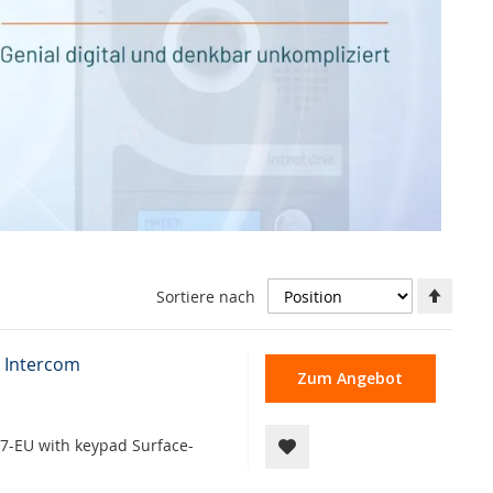
Abste
Sortiere nach
Richt
festl
o Intercom
Zum Angebot
7-EU with keypad Surface-