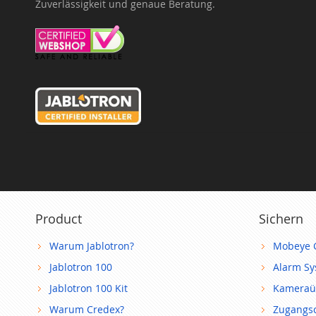
Zuverlässigkeit und genaue Beratung.
Product
Sichern
Warum Jablotron?
Mobeye 
Jablotron 100
Alarm S
Jablotron 100 Kit
Kameraü
Warum Credex?
Zugangsc