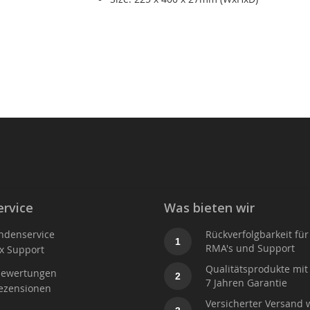
rvice
Was bieten wir
ndenservice
Rückverfolgbarkeit für
1
RMA's und Support
x Support
Qualitätsprodukte mit 
ewertungen
2
7 Jahren Garantie
ezensionen
Versicherter Versand 