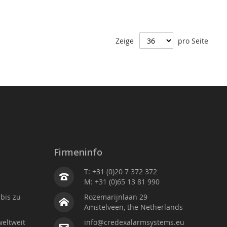
Zeige
pro Seite
Firmeninfo
T: +31 (0)20 7 372 372
M: +31 (0)65 13 81 990
bis zu
Rozemarijnlaan 29
Amstelveen, the Netherlands
weltweit
info@credexalarmsystems.eu