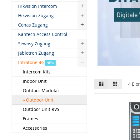
Hikvision Intercom
Hikvision Zugang
Conas Zugang
Kantech Access Control
Sewosy Zugang
Jablotron Zugang
Intratone 4G
NEW
Intercom Kits
Indoor Unit
Liste
Gitter
4
Ele
Outdoor Modular
Outdoor Unit
Outdoor Unit RVS
Frames
Accessories