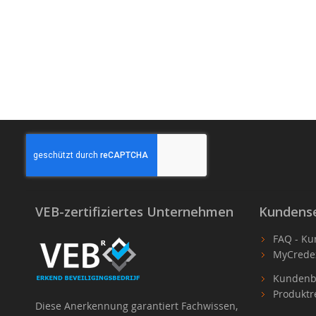
VEB-zertifiziertes Unternehmen
Kundense
FAQ - Ku
MyCrede
Kundenb
Produktr
Diese Anerkennung garantiert Fachwissen,