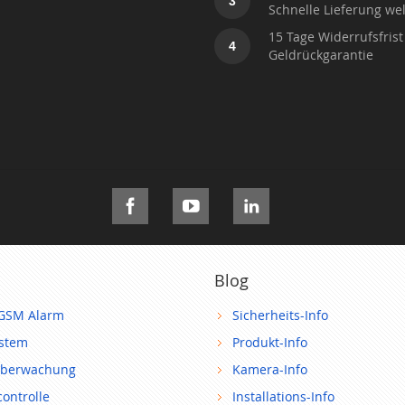
3
Schnelle Lieferung wel
15 Tage Widerrufsfrist
4
Geldrückgarantie
Blog
GSM Alarm
Sicherheits-Info
ystem
Produkt-Info
berwachung
Kamera-Info
ontrolle
Installations-Info