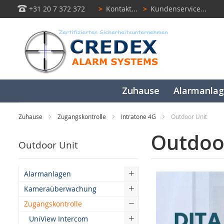
+31 20 7 372 372
>
Kontakt...
>
Kundenservice...
Zuhause
Alarmanla
Zuhause
Zugangskontrolle
Intratone 4G
Outdoor Unit
Outdoo
Outdoor Unit
Alarmanlagen
Kameraüberwachung
Zugangskontrolle
UniView Intercom