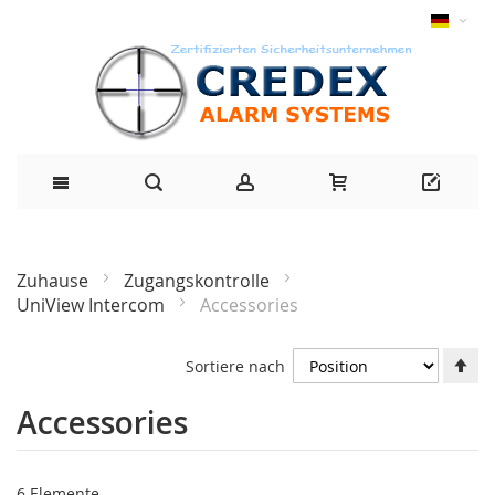
Zuhause
Zugangskontrolle
UniView Intercom
Accessories
Ab
Sortiere nach
Ri
fe
Accessories
6
Elemente