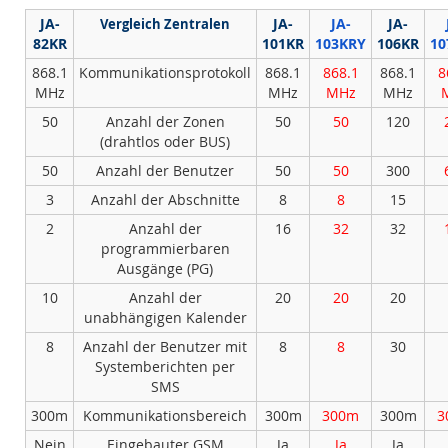
JA-
JA-
JA-
JA-
Vergleich Zentralen
82KR
101KR
103KRY
106KR
10
868.1
Kommunikationsprotokoll
868.1
868.1
868.1
8
MHz
MHz
MHz
MHz
50
Anzahl der Zonen
50
50
120
(drahtlos oder BUS)
50
Anzahl der Benutzer
50
50
300
3
Anzahl der Abschnitte
8
8
15
2
Anzahl der
16
32
32
programmierbaren
Ausgänge (PG)
10
Anzahl der
20
20
20
unabhängigen Kalender
8
Anzahl der Benutzer mit
8
8
30
Systemberichten per
SMS
300m
Kommunikationsbereich
300m
300m
300m
3
Nein
Eingebauter GSM
Ja
Ja
Ja