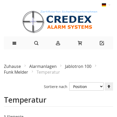
Zuhause
Alarmanlagen
Jablotron 100
Funk Melder
Temperatur
Ab
Sortiere nach
Ri
fe
Temperatur
5
Elemente