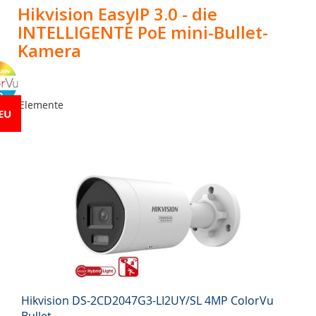
Hikvision EasyIP 3.0 - die
INTELLIGENTE PoE mini-Bullet-
Kamera
2
Elemente
EU
Hikvision DS-2CD2047G3-LI2UY/SL 4MP ColorVu