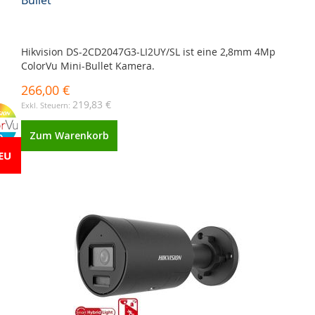
Bullet
Hikvision DS-2CD2047G3-LI2UY/SL ist eine 2,8mm 4Mp
ColorVu Mini-Bullet Kamera.
266,00 €
219,83 €
Zum Warenkorb
EU