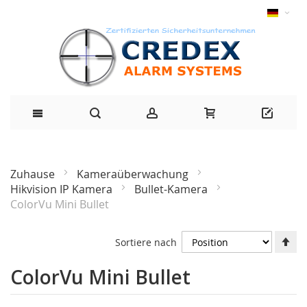
Zuhause
Kameraüberwachung
Hikvision IP Kamera
Bullet-Kamera
ColorVu Mini Bullet
Ab
Sortiere nach
Ri
fe
ColorVu Mini Bullet