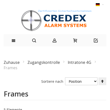
Zuhause
Zugangskontrolle
Intratone 4G
Frames
Ab
Sortiere nach
Ri
fe
Frames
5
Elemente