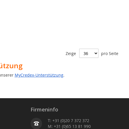
Zeige
pro Seite
tützung
unserer
MyCredex-Unterstützung
.
Firmeninfo
T: +31 (0)20 7 372 372
M: +31 (0)65 13 81 990