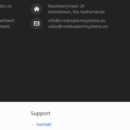
bis zu
Rozemarijnlaan 29
Amstelveen, the Netherlands
weltweit
info@credexalarmsystems.eu
tweit
sales@credexalarmsystems.eu
Support
Kontakt