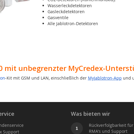
Wasserleckdetektoren
Gasleckdetektoren
Gasventile
Alle Jablotron-Detektoren
00 mit unbegrenzter MyCredex-Unters
ron
-Kit mit GSM und LAN, einschließlich der
MyJablotron-App
und 
rvice
Was bieten wir
ndenservice
Rückverfolgbarkeit für
1
RMA's und Support
x Support