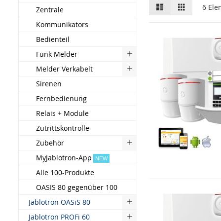
Liste
Gitter
6
Ele
Zentrale
Kommunikators
Bedienteil
Funk Melder
Melder Verkabelt
Sirenen
Fernbedienung
Relais + Module
Zutrittskontrolle
Zubehör
MyJablotron-App
NEW
Alle 100-Produkte
OASIS 80 gegenüber 100
Jablotron OASiS 80
Jablotron PROFi 60