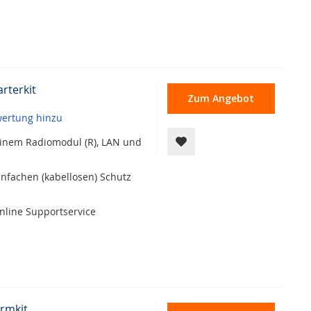
rterkit
Zum Angebot
wertung hinzu
t einem Radiomodul (R), LAN und
einfachen (kabellosen) Schutz
nline Supportservice
rmkit