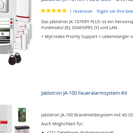
1 rezension
fügen sie ihre be
Das Jablotron JK-107KRY PLUS ist ein hervorr
Funkmodul (R), GSM/GPRS (Y) und LAN.
+ MyCredex Priority Support = Lebenslanger o
Jablotron JA-100 Feueralarmsystem-Kit
Jablotron JA-100 Brandmeldesystem mit 4G G
Auch Möglichkeit für:
CO2-Detektoren (Kohlenmonoxid).