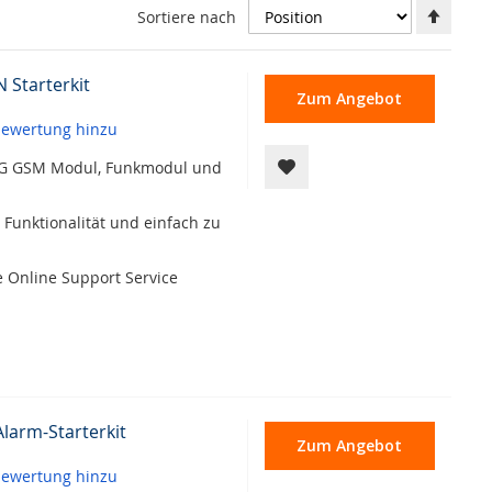
Abste
Sortiere nach
Richt
festl
 Starterkit
Zum Angebot
 bewertung hinzu
t 4G GSM Modul, Funkmodul und
 Funktionalität und einfach zu
Online Support Service
larm-Starterkit
Zum Angebot
 bewertung hinzu