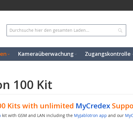
Suc
gen
Kameraüberwachung
Zugangskontrolle
on 100 Kit
0 Kits with unlimited
MyCredex
Suppo
n
kit with GSM and LAN including the
MyJablotron app
and our
MyC