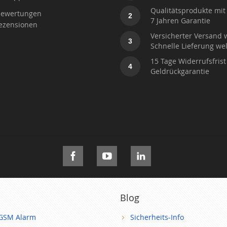
Qualitätsprodukte mit 
ewertungen
2
7 Jahren Garantie
ezensionen
Versicherter Versand 
3
Schnelle Lieferung wel
15 Tage Widerrufsfrist
4
Geldrückgarantie
Blog
GSM Alarm
Sicherheits-Info