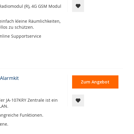
m Radiomodul (R), 4G GSM Modul
einfach kleine Räumlichkeiten,
llos zu schützen.
nline Supportservice
Alarmkit
Zum Angebot
r JA-107KRY Zentrale ist ein
 LAN.
angreiche Funktionen.
rene.