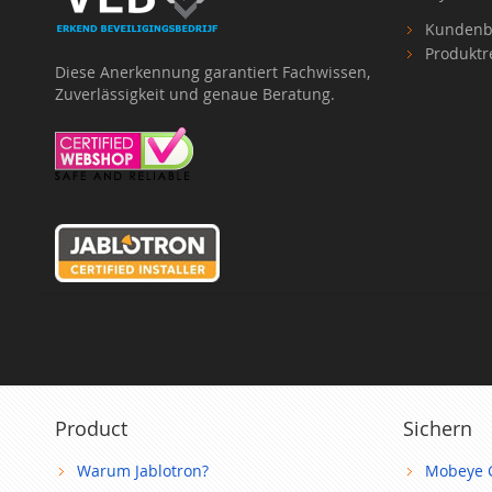
Kundenb
Produktr
Diese Anerkennung garantiert Fachwissen,
Zuverlässigkeit und genaue Beratung.
Product
Sichern
Warum Jablotron?
Mobeye 