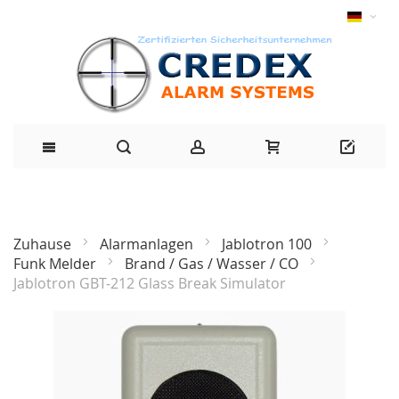
Zuhause
Alarmanlagen
Jablotron 100
Funk Melder
Brand / Gas / Wasser / CO
Jablotron GBT-212 Glass Break Simulator
Zum
Ende
der
Bildgalerie
springen