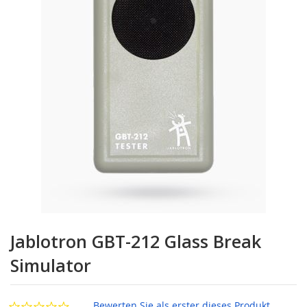
Zum
Anfang
Jablotron GBT-212 Glass Break
der
Bildgalerie
Simulator
springen
Bewerten Sie als erster dieses Produkt