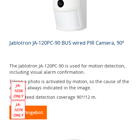
Jablotron JA-120PC-90 BUS wired PIR Camera, 90º
The Jablotron JA-120PC-90 is used for motion detection,
including visual alarm confirmation.
Taking a photo is activated by motion, so the cause of the
JA-
alarm is always indicated in the image.
103K
ONLY
Guaranteed detection coverage 90°/12 m.
JA-
107K
Zum Angebot
ONLY