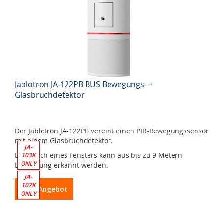
Jablotron JA-122PB BUS Bewegungs- +
Glasbruchdetektor
Der Jablotron JA-122PB vereint einen PIR-Bewegungssensor
mit einem Glasbruchdetektor.
JA-
Der Bruch eines Fensters kann aus bis zu 9 Metern
103K
ONLY
Entfernung erkannt werden.
JA-
107K
Zum Angebot
ONLY