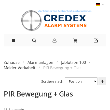
Zuhause
Alarmanlagen
Jablotron 100
Melder Verkabelt
PIR Bewegung + Glas
Ab
Sortiere nach
Ri
fe
PIR Bewegung + Glas
15
Elemente