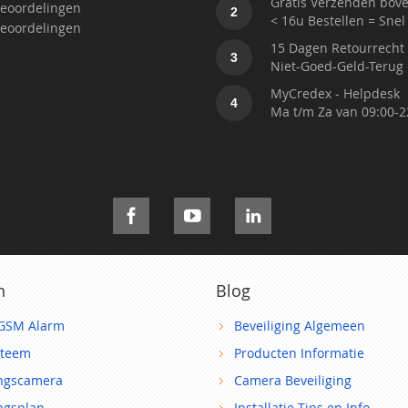
Gratis Verzenden bove
eoordelingen
2
< 16u Bestellen = Snel
eoordelingen
15 Dagen Retourrecht
3
Niet-Goed-Geld-Terug 
MyCredex - Helpdesk
4
Ma t/m Za van 09:00-2
n
Blog
GSM Alarm
Beveiliging Algemeen
steem
Producten Informatie
ingscamera
Camera Beveiliging
ingsplan
Installatie Tips en Info