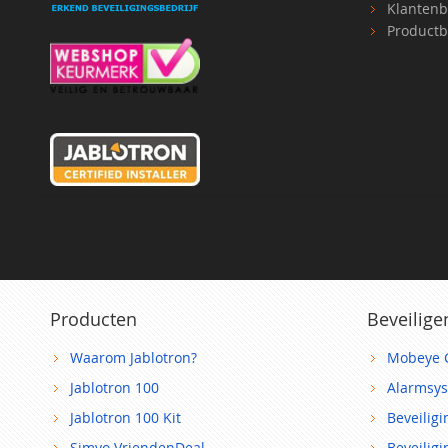
Klantenb
Productb
Producten
Beveilige
Waarom Jablotron?
Mobeye 
Jablotron 100
Alarmsy
Jablotron 100 Kit
Beveilig
Simyo VriendenDeal
Beveilig