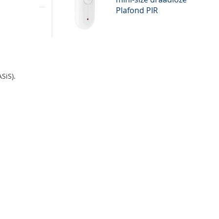
huis in
Plafond PIR
n
oepassing
 bij
SiS).