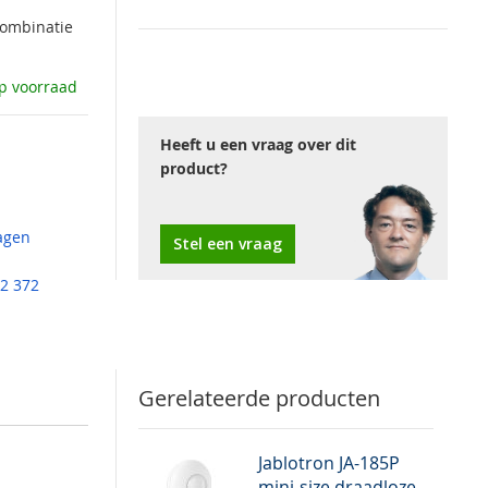
combinatie
p voorraad
Heeft u een vraag over dit
product?
agen
Stel een vraag
2 372
Gerelateerde producten
Jablotron JA-185P
mini-size draadloze