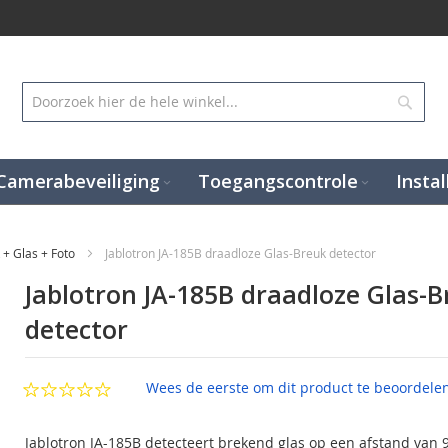
Zoek
Camerabeveiliging
Toegangscontrole
Instal
 + Glas + Foto
Jablotron JA-185B draadloze Glas-Breuk detector
Jablotron JA-185B draadloze Glas-
detector
Wees de eerste om dit product te beoordele
Jablotron JA-185B detecteert brekend glas op een afstand van 