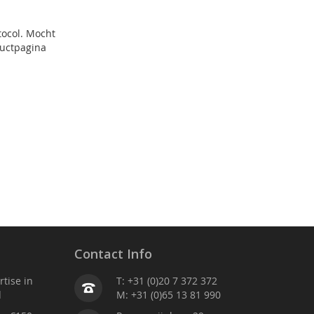
tocol. Mocht
ductpagina
Contact Info
tise in
T: +31 (0)20 7 372 372
d
M: +31 (0)65 13 81 990