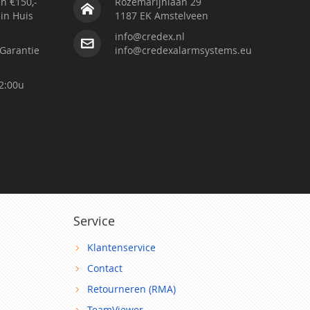
n €150,-
Rozemarijnlaan 29
 in Huis
1187 EK Amstelveen
info@credex.nl
Garantie
info@credexalarmsystems.eu
2:00u
Service
Klantenservice
Contact
Retourneren (RMA)
TeamViewer