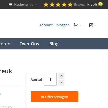
Nederlands
en
Account
Inloggen
leren
Over Ons
Blog
Breuk
Aantal
n
In Offertewagen
9 meter.