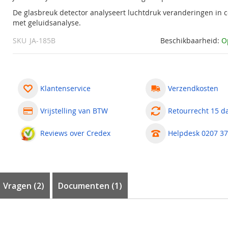
De glasbreuk detector analyseert luchtdruk veranderingen in 
met geluidsanalyse.
SKU
JA-185B
Beschikbaarheid:
O
Klantenservice
Verzendkosten
Vrijstelling van BTW
Retourrecht 15 d
Reviews over Credex
Helpdesk 0207 37
Vragen
2
Documenten (1)
 100
ector