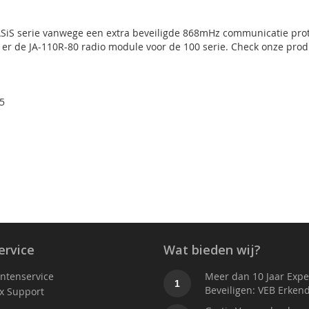
 OASiS serie vanwege een extra beveiligde 868mHz communicatie pro
s er de JA-110R-80 radio module voor de 100 serie. Check onze pro
5
ervice
Wat bieden wij?
antenservice
Meer dan 10 Jaar Exper
1
Beveiligen: VEB Erken
x Support