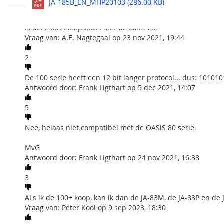
Bekijk alles
JA-185B_EN_MHP20103 (286.00 KB)
De JA-185B detecteert een raam breken op een afstand van
Jablotron Company
Stel een vraag
gebouwen of in auto's / caravans. Het maakt gebruik van een
combinatie met het karakteristieke geluid van brekend gla
Is deze ook compatibel met de oasis 80?
Vraag van: A.E. Nagtegaal op 23 nov 2021, 19:44
Het kan ook worden geïnstalleerd in een auto welke in de n
worden uigeschakeld (d.w.z. dat het controle paneel geen 
2
Deze detector wordt aangemeld op het controlepaneel en m
beweging een geluidsignaal te geven.
De 100 serie heeft een 12 bit langer protocol... dus: 101
Antwoord door: Frank Ligthart op 5 dec 2021, 14:07
Specificaties JA-185B
5
Voeding:
1× lithium
Nee, helaas niet compatibel met de OASiS 80 serie.
Levensduur van de batterijen:
3 jaar
MvG
Communicatie protocol:
868 MHz
Antwoord door: Frank Ligthart op 24 nov 2021, 16:38
Draadloos bereik:
tot 100 m
3
Detectie bereik:
9 m
Afmetingen:
46 × 88 ×
ALs ik de 100+ koop, kan ik dan de JA-83M, de JA-83P en de
Vraag van: Peter Kool op 9 sep 2023, 18:30
Veiligheidsklasse 2 in overeenkomst met
EN 50131-