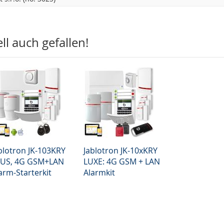
l auch gefallen!
blotron JK-103KRY
Jablotron JK-10xKRY
US, 4G GSM+LAN
LUXE: 4G GSM + LAN
arm-Starterkit
Alarmkit