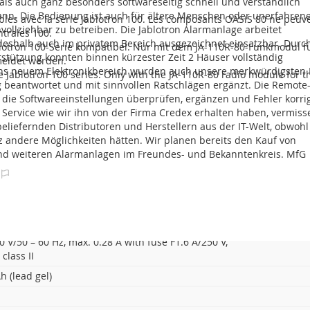
ls auch ganz besonders softwareseitig schnell und verständlich
ahl der Benutzercodes
300
nn. Die Bedienung ist auch für ältere Menschen oder unerfahren
les avec la série Jablotron 100. Les composants OASiS 80 ne peuve
vollziehbar zu betreiben. Die Jablotron Alarmanlage arbeitet
ntrales 100.
nzahl der Abschnitte
15
deshalb auch im privatem Bereich ausgezeichnet einsatzbar. Durc
blotron 100-Serie kompatibel. Nur mit dem JA-110R-80-Funkmodul fü
rogrammierbaren Ausgänge (PG)
32
stützung konnten binnen kürzester Zeit 2 Häuser vollständig
eldet werden.
 uns neuem Elektronikbereich wurden auch unsere merkwürdigsten
der unabhängigen Kalender
20
 Jablotron 100 series. Only with the JA-110R-80 radio module for t
ig beantwortet und mit sinnvollen Ratschlägen ergänzt. Die Remote
Systemberichte per SMS erhalten
30
x die Softwareeinstellungen überprüfen, ergänzen und Fehler korri
en Service wie wir ihn von der Firma Credex erhalten haben, vermiss
Abmessungen in mm
360x300x105
360x
beliefernden Distributoren und Herstellern aus der IT-Welt, obwohl
 / GPRS Kommunikator
Yes
JA-19
z andere Möglichkeiten hätten. Wir planen bereits den Kauf von
 weiteren Alarmanlagen im Freundes- und Bekanntenkreis. MfG
bauter LAN-Kommunikator
Ja
tron-App (Web-Self-Service)
Ja
0 V/50 – 60 Hz, max. 0.28 A with fuse F1.6 A/250 V,
class II
Ah (lead gel)