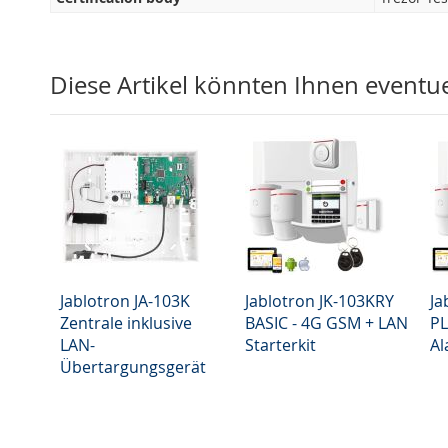
Diese Artikel könnten Ihnen eventuel
Jablotron JA-103K
Jablotron JK-103KRY
Ja
Zentrale inklusive
BASIC - 4G GSM + LAN
PL
LAN-
Starterkit
Al
Übertargungsgerät