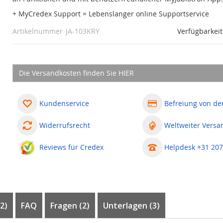
+ MyCredex Support = Lebenslanger online Supportservice
Artikelnummer
JA-103KRY
Verfügbarkeit
Die Versandkosten finden Sie HIER
Kundenservice
Befreiung von de
Widerrufsrecht
Weltweiter Versa
Reviews für Credex
Helpdesk +31 207
2)
FAQ
Fragen
2
Unterlagen (3)