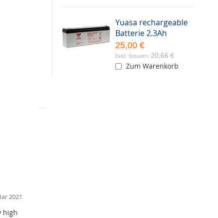
s und
Yuasa rechargeable
Batterie 2.3Ah
en mit F-
25,00 €
ähigkeit
der abstimmt!
20,66 €
Zum Warenkorb
ar 2021
y high