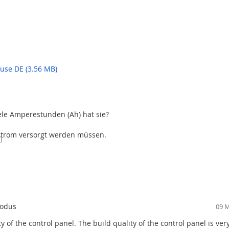
100
den Schutz kleiner Räumlichkeiten, größerer Familienhäuser, Büro
2
(100%)
S Übertragungsgerät ausgestattet. Die gewünschten Settings werd
ation
0
(0%)
l Strom für die Alarmanlage zur Aufrechterhaltung der Funktionsf
Seien Sie der Erste, 
0
(0%)
use DE (3.56 MB)
0
(0%)
0
(0%)
ele Amperestunden (Ah) hat sie?
 Strom versorgt werden müssen.
Verifizierte Käufer
Modus
09 M
y of the control panel. The build quality of the control panel is ver