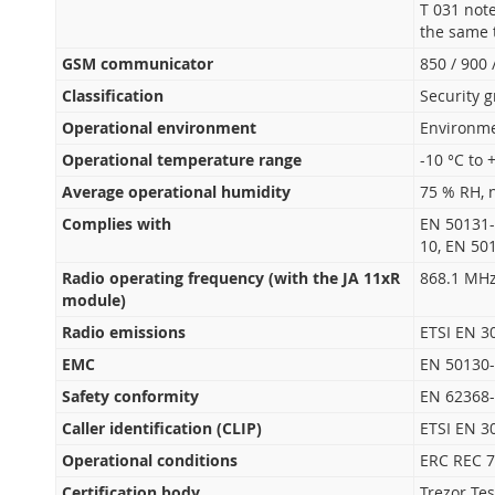
T 031 note
the same t
GSM communicator
850 / 900
Classification
Security 
Operational environment
Environmen
Operational temperature range
-10 °C to 
Average operational humidity
75 % RH, 
Complies with
EN 50131-
10, EN 50
Radio operating frequency (with the JA 11xR
868.1 MH
module)
Radio emissions
ETSI EN 30
EMC
EN 50130-
Safety conformity
EN 62368
Caller identification (CLIP)
ETSI EN 3
Operational conditions
ERC REC 7
Certification body
Trezor Test