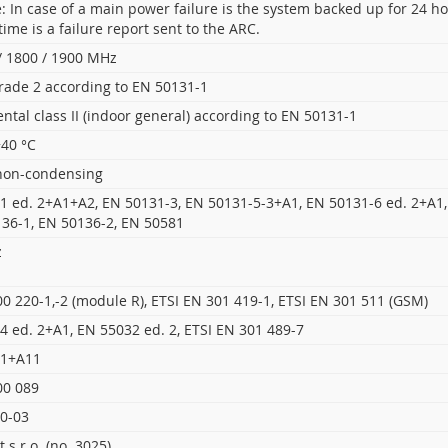
: In case of a main power failure is the system backed up for 24 h
ime is a failure report sent to the ARC.
 / 1800 / 1900 MHz
grade 2 according to EN 50131-1
tal class II (indoor general) according to EN 50131-1
+40 °C
non-condensing
1 ed. 2+A1+A2, EN 50131-3, EN 50131-5-3+A1, EN 50131-6 ed. 2+A1,
136-1, EN 50136-2, EN 50581
z
0 220-1,-2 (module R), ETSI EN 301 419-1, ETSI EN 301 511 (GSM)
4 ed. 2+A1, EN 55032 ed. 2, ETSI EN 301 489-7
-1+A11
00 089
0-03
 s.r.o. (no. 3025)