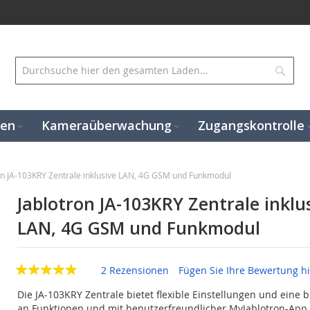
Suc
gen
Kameraüberwachung
Zugangskontrolle
on JA-103KRY Zentrale inklusive LAN, 4G GSM und Funkmodul
Jablotron JA-103KRY Zentrale inklu
LAN, 4G GSM und Funkmodul
2 Rezensionen
Fügen Sie Ihre Bewertung h
Die JA-103KRY Zentrale bietet flexible Einstellungen und eine b
an Funktionen und mit benutzerfreundlicher MyJablotron-App.