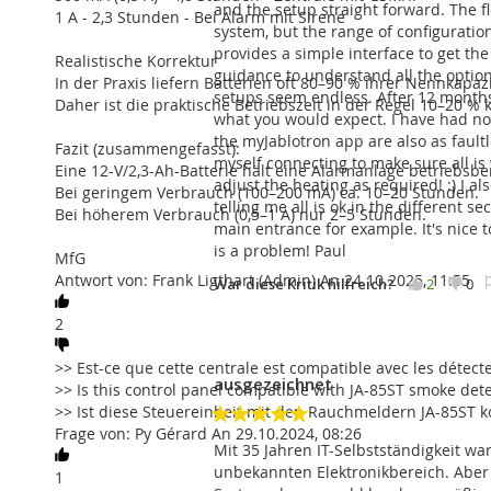
dieses Produkt
1 x JA-194Y 4G GSM-Übertragungsgerät
and the setup straight forward. The f
1 A - 2,3 Stunden - Bei Alarm mit Sirene
1 x Konnektor für den LAN-Router
system, but the range of configuratio
provides a simple interface to get the
Realistische Korrektur
guidance to understand all the option
In der Praxis liefern Batterien oft 80–90 % ihrer Nennkapa
Die Zentrale bietet auch Funktionen
setups seem endless. After 12 months l
Daher ist die praktische Betriebszeit in der Regel 10–20 % 
what you would expect. I have had no
Wartung
the myJablotron app are also as faultl
Fazit (zusammengefasst):
Tag-/ Nachtmodus
myself connecting to make sure all i
Eine 12-V/2,3-Ah-Batterie hält eine Alarmanlage betriebsber
Kurze Abbruchsreaktion
adjust the heating as required! :) I a
Bei geringem Verbrauch (100–200 mA) ca. 10–20 Stunden.
Automatische Einstellung
telling me all is ok in the different s
Bei höherem Verbrauch (0,5–1 A) nur 2–5 Stunden.
Erweiterte Zeitschaltuhrfunktionen
main entrance for example. It's nice t
is a problem! Paul
MfG
Antwort von: Frank Ligthart (Admin) An 24.10.2025, 11:55
War diese Kritik hilfreich?
2
0
2
>> Est-ce que cette centrale est compatible avec les détec
Vergleichen Sie die 100KRY/103KRY 
Kurwa
ausgezeichnet
>> Is this control panel compatible with JA-85ST smoke det
Verifizierter
>> Ist diese Steuereinheit mit den Rauchmeldern JA-85ST 
JA-100KRY
JA-103KRY
Käufer
5
Frage von: Py Gérard An 29.10.2024, 08:26
868 MHz
868MHz
Kom
Ich empfehle
Mit 35 Jahren IT-Selbstständigkeit w
dieses Produkt
unbekannten Elektronikbereich. Aber 
1
32
50
Drahtlose