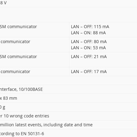
.8 V
GSM communicator
LAN – OFF: 115 mA
LAN – ON: 88 mA
 communicator
LAN – OFF: 80 mA
LAN – ON: 53 mA
GSM communicator
LAN – OFF: 21 mA
 communicator
LAN – OFF: 17 mA
interface, 10/100BASE
 x 83 mm
0 g
er 10 wrong code entries
million latest events, including date and time
cording to EN 50131-6