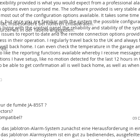
lexibility provided is what you would expect from a professional al
n options even surprised me. The software provided is very stable 
 most out of the configuration options available. It takes some tim
s, but once you are familiar with the system the possible configura
zität, insbesondere bei höheren Entladeraten.
 wie
iving with the control panel the reliability and stability of the sys
kürzer als in der Tabelle angegeben.
 issues to report to date and the remote connection options provi
ess in their operation. I regularly travel back to the UK and always 
s well back home. I can even check the temperature in the garage a
eit:
lso like the reporting functions available whereby I receive message
ections I have setup, like no motion detected for the last 12 hours in
o be able to get confirmation all is well back home, as well as when
teur de fumée JA-85ST ?
mit der 106KR/107KRY -Zentrale
ectors?
kompatibel?
09 
Vergleich Zentralen
JA-106KR
JA-
munikationsprotokoll
868 MHz
86
ar das Jablotron-Alarm-System zunächst eine Herausforderung in e
das Jablotron Alarmsystem ist ein gut zu bedienendes, ausgefeilte
 oder BUS-verdrahtete Zonen
120