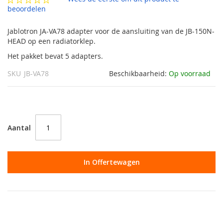
gallerij
beoordelen
Jablotron JA-VA78 adapter voor de aansluiting van de JB-150N-
HEAD op een radiatorklep.
Het pakket bevat 5 adapters.
SKU
JB-VA78
Beschikbaarheid:
Op voorraad
Aantal
In Offertewagen