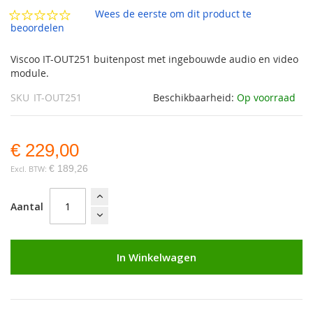
afbeeldingen-
Wees de eerste om dit product te
gallerij
beoordelen
Viscoo IT-OUT251 buitenpost met ingebouwde audio en video
module.
SKU
IT-OUT251
Beschikbaarheid:
Op voorraad
€ 229,00
€ 189,26
Aantal
In Winkelwagen