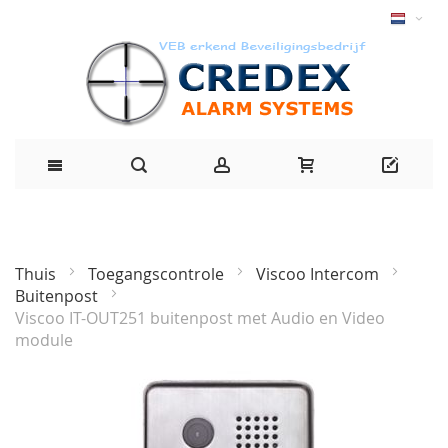
Thuis
Toegangscontrole
Viscoo Intercom
Buitenpost
Viscoo IT-OUT251 buitenpost met Audio en Video
module
Ga
naar
het
einde