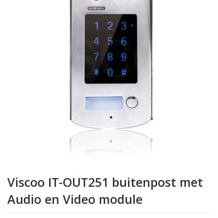
van
de
afbeeldingen-
gallerij
Ga
naar
Viscoo IT-OUT251 buitenpost met
het
begin
Audio en Video module
van
de