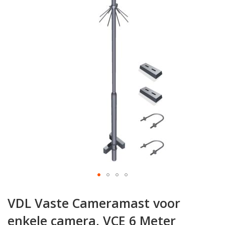
van
de
afbeeldingen-
gallerij
Ga
naar
VDL Vaste Cameramast voor
het
begin
enkele camera, VCE 6 Meter