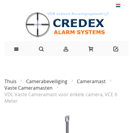
Thuis
Camerabeveiliging
Cameramast
Vaste Cameramasten
VDL Vaste Cameramast voor enkele camera, VCE 6
Meter
Ga
naar
het
einde