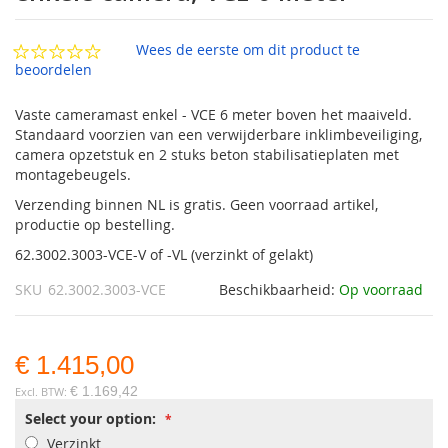
van
de
afbeeldingen-
Wees de eerste om dit product te
gallerij
beoordelen
Vaste cameramast enkel - VCE 6 meter boven het maaiveld.
Standaard voorzien van een verwijderbare inklimbeveiliging,
camera opzetstuk en 2 stuks beton stabilisatieplaten met
montagebeugels.
Verzending binnen NL is gratis. Geen voorraad artikel,
productie op bestelling.
62.3002.3003-VCE-V of -VL (verzinkt of gelakt)
SKU
62.3002.3003-VCE
Beschikbaarheid:
Op voorraad
€ 1.415,00
€ 1.169,42
Select your option:
Verzinkt