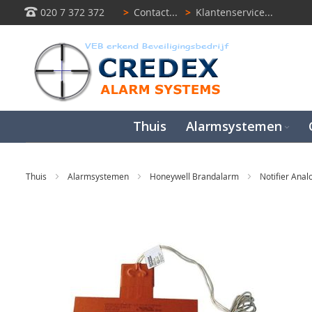
020 7 372 372
>
Contact...
>
Klantenservice...
Thuis
Alarmsystemen
Thuis
Alarmsystemen
Honeywell Brandalarm
Notifier Ana
Ga
naar
het
einde
van
de
afbeeldingen-
gallerij