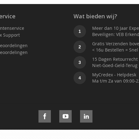
ervice
Wat bieden wij?
antenservice
Meer dan 10 Jaar Exper
1
Beveiligen: VEB Erken
x Support
Gratis Verzenden bove
eoordelingen
2
< 16u Bestellen = Snel
eoordelingen
15 Dagen Retourrecht
3
Niet-Goed-Geld-Terug 
MyCredex - Helpdesk
4
Ma t/m Za van 09:00-2