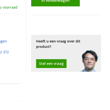
In Winkelwagen
p voorraad
agen
Heeft u een vraag over dit
product?
2 372
Stel een vraag
ment wordt