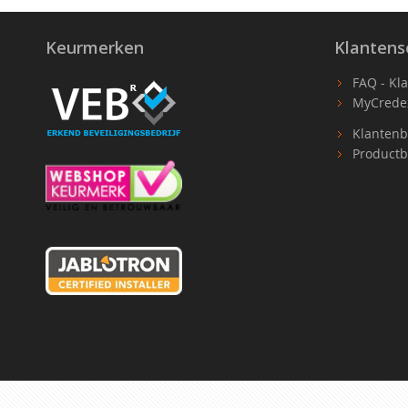
Keurmerken
Klantens
FAQ - Kl
MyCrede
Klantenb
Productb