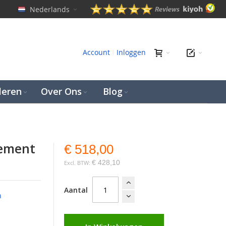
Nederlands
en
Account
Inloggen
leren
Over Ons
Blog
lement
€ 518,00
€ 428,10
Aantal
n