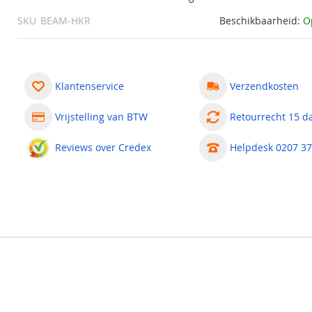
SKU
BEAM-HKR
Beschikbaarheid:
O
Klantenservice
Verzendkosten
Vrijstelling van BTW
Retourrecht 15 d
Reviews over Credex
Helpdesk 0207 37
ement voor Reflectors
 op een reflector bij onverwarmde ruimtes. Dit verwarmingsele