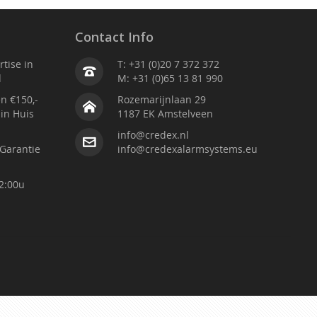
Contact Info
tise in
T: +31 (0)20 7 372 372
d
M: +31 (0)65 13 81 990
n €150,-
Rozemarijnlaan 29
 in Huis
1187 EK Amstelveen
info@credex.nl
Garantie
info@credexalarmsystems.eu
2:00u