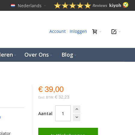
Nederlands
en
Account
Inloggen
leren
Over Ons
Blog
€ 39,00
€ 32,23
Aantal
n
olator