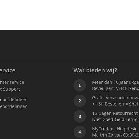
ervice
Wat bieden wij?
antenservice
Meer dan 10 Jaar Exper
1
Beveiligen: VEB Erken
x Support
Gratis Verzenden bove
eoordelingen
2
< 16u Bestellen = Snel
eoordelingen
15 Dagen Retourrecht
3
Niet-Goed-Geld-Terug 
MyCredex - Helpdesk
4
Ma t/m Za van 09:00-2