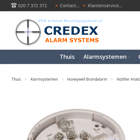
020 7 372 372
>
Contact...
>
Klantenservice...
Thuis
Alarmsystemen
Thuis
Alarmsystemen
Honeywell Brandalarm
Notifier Ana
Ga
naar
het
einde
van
de
afbeeldingen-
gallerij