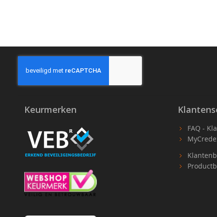
Keurmerken
Klantens
FAQ - Kl
MyCrede
Klantenb
Productb