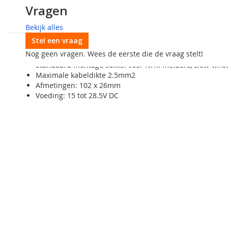
Klantenreviews
Vragen
Notifier B524IEFT-1 Sokkel met In
Bekijk alles
De B524IEFT-1 is een sokkel voor het toepassen van NFXI me
Stel een vraag
Specificaties B524IEFT-1:
Nog geen vragen. Wees de eerste die de vraag stelt!
Standaard montage sokkel voor NFXI melders, slow-whoop
Maximale kabeldikte 2.5mm2
Afmetingen: 102 x 26mm
Voeding: 15 tot 28.5V DC