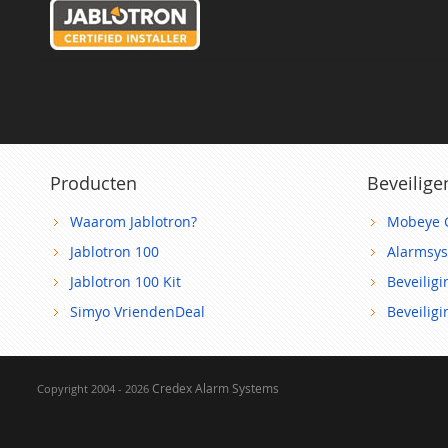
Producten
Beveilige
Waarom Jablotron?
Mobeye 
Jablotron 100
Alarmsy
Jablotron 100 Kit
Beveilig
Simyo VriendenDeal
Beveilig
Credex Alarm Systems
Copyright 2004 - 2026