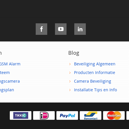
n
Blog
GSM Alarm
Beveiliging Algemeen
steem
Producten Informatie
ingscamera
Camera Beveiliging
ingsplan
Installatie Tips en Info