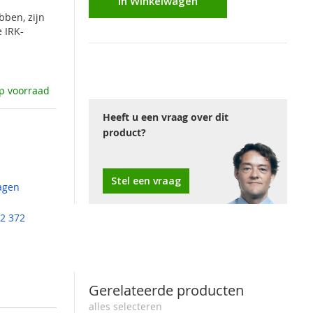
In Winkelwagen
bben, zijn
e IRK-
p voorraad
Heeft u een vraag over dit
product?
Stel een vraag
agen
2 372
Gerelateerde producten
alles selecteren