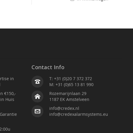
Contact Info
tise in
T: +31 (0)20 7 372 372
d
M: +31 (0)65 13 81 990
n €150,-
Rozemarijnlaan 29
 in Huis
1187 EK Amstelveen
info@credex.nl
Garantie
info@credexalarmsystems.eu
2:00u