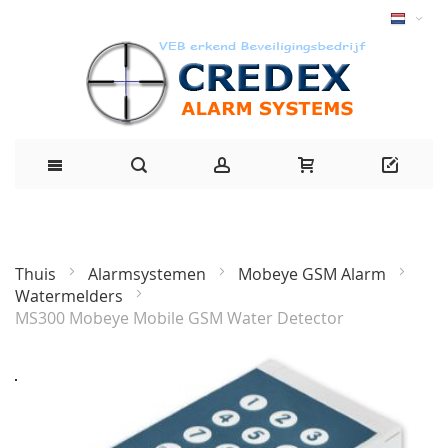
Thuis
Alarmsystemen
Mobeye GSM Alarm
Watermelders
MS300 Mobeye Mobile GSM Water Detector
Ga
naar
het
einde
van