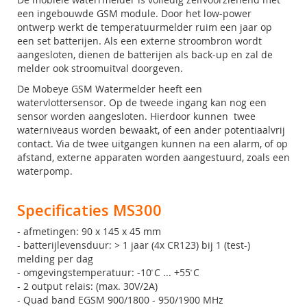
een ingebouwde GSM module. Door het low-power
ontwerp werkt de temperatuurmelder ruim een jaar op
een set batterijen. Als een externe stroombron wordt
aangesloten, dienen de batterijen als back-up en zal de
melder ook stroomuitval doorgeven.
De Mobeye GSM Watermelder heeft een
watervlottersensor. Op de tweede ingang kan nog een
sensor worden aangesloten. Hierdoor kunnen twee
waterniveaus worden bewaakt, of een ander potentiaalvrij
contact. Via de twee uitgangen kunnen na een alarm, of op
afstand, externe apparaten worden aangestuurd, zoals een
waterpomp.
Specificaties MS300
- afmetingen: 90 x 145 x 45 mm
- batterijlevensduur: > 1 jaar (4x CR123) bij 1 (test-)
melding per dag
- omgevingstemperatuur: -10 ̊C ... +55 ̊C
- 2 output relais: (max. 30V/2A)
- Quad band EGSM 900/1800 - 950/1900 MHz