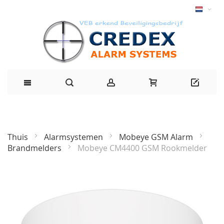
Thuis
Alarmsystemen
Mobeye GSM Alarm
populair
Brandmelders
Mobeye CM4400 GSM Rookmelder
Ga
naar
het
einde
van
de