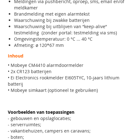
Meldingen via pushbericht, oproep, sms, email en/of
meldkamer
Brandmelding met eigen alarmtekst
Waarschuwing bij zwakke batterijen
Waarschuwing bij uitblijven van “keep-alive“
testmelding (zonder portal: testmelding via sms)
Omgevingstemperatuur: 0 °C ... 40 °C
Afmeting: ø 120*67 mm
Inhoud
• Mobeye CM4410 alarmdoormelder
• 2x CR123 batterijen
• Ei Electronics rookmelder EI605TYC, 10-jaars lithium
batterij
• Mobeye simkaart (optioneel te gebruiken)
Voorbeelden van toepassingen
- gebouwen en opslaglocaties;
- serverruimtes;
- vakantiehuizen, campers en caravans;
- boten;