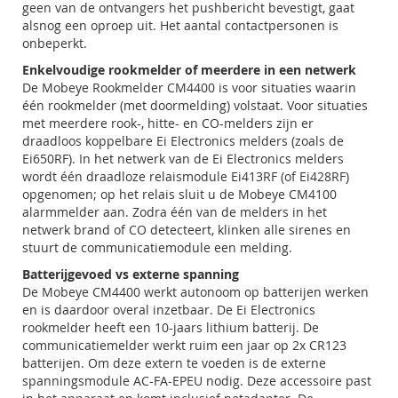
geen van de ontvangers het pushbericht bevestigt, gaat
alsnog een oproep uit. Het aantal contactpersonen is
onbeperkt.
Enkelvoudige rookmelder of meerdere in een netwerk
De Mobeye Rookmelder CM4400 is voor situaties waarin
één rookmelder (met doormelding) volstaat. Voor situaties
met meerdere rook-, hitte- en CO-melders zijn er
draadloos koppelbare Ei Electronics melders (zoals de
Ei650RF). In het netwerk van de Ei Electronics melders
wordt één draadloze relaismodule Ei413RF (of Ei428RF)
opgenomen; op het relais sluit u de Mobeye CM4100
alarmmelder aan. Zodra één van de melders in het
netwerk brand of CO detecteert, klinken alle sirenes en
stuurt de communicatiemodule een melding.
Batterijgevoed vs externe spanning
De Mobeye CM4400 werkt autonoom op batterijen werken
en is daardoor overal inzetbaar. De Ei Electronics
rookmelder heeft een 10-jaars lithium batterij. De
communicatiemelder werkt ruim een jaar op 2x CR123
batterijen. Om deze extern te voeden is de externe
spanningsmodule AC-FA-EPEU nodig. Deze accessoire past