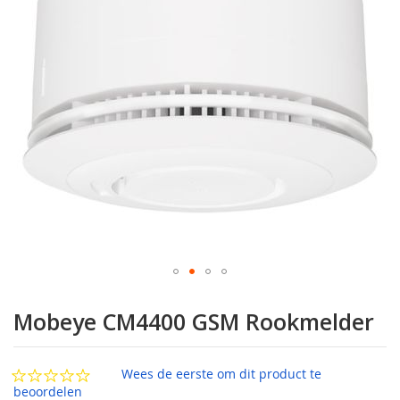
afbeeldingen-
gallerij
Ga
naar
Mobeye CM4400 GSM Rookmelder
het
begin
van
Wees de eerste om dit product te
de
beoordelen
afbeeldingen-