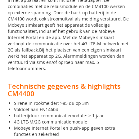
in het apparaat en komt inclusief netadapter. De
combinaties met de relaismodule en de CM4100 werken
op externe spanning. Door de back-up batterij in de
CM4100 wordt ook stroomuitval als melding verstuurd. De
Mobeye simkaart geeft het apparaat de volledige
functionaliteit, inclusief het gebruik van de Mobeye
Internet Portal en de app. Met de Mobeye simkaart
verloopt de communicatie over het 4G LTE-M netwerk met
2G als fallback.Bij het plaatsen van een eigen simkaart
werkt het apparaat op 2G. Alarmmeldingen worden dan
verstuurd via sms en/of oproep naar max. 5
telefoonnummers.
Technische gegevens & highlights
CM4400
Sirene in rookmelder: >85 dB op 3m
Voldoet aan EN14604
batterijduur communicatiemodule: > 1 jaar
4G LTE-M/2G communicatiemodule
Mobeye Internet Portal en push-app geven extra
functies en zekerheid