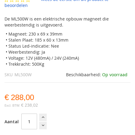
gallerij
beoordelen
De ML500W is een elektrische opbouw magneet die
weerbestendig is uitgevoerd.
• Magneet: 230 x 69 x 39mm
• Stalen Plaat: 185 x 60 x 13mm
• Status Led-indicatie: Nee
• Weerbestendig: Ja
• Voltage: 12V (480mA) / 24V (240mA)
• Trekkracht: 500Kg
SKU
ML500W
Beschikbaarheid:
Op voorraad
€ 288,00
€ 238,02
Aantal