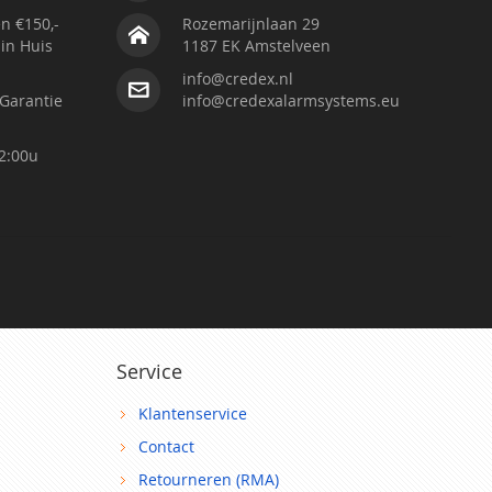
n €150,-
Rozemarijnlaan 29
 in Huis
1187 EK Amstelveen
info@credex.nl
Garantie
info@credexalarmsystems.eu
2:00u
Service
Klantenservice
Contact
Retourneren (RMA)