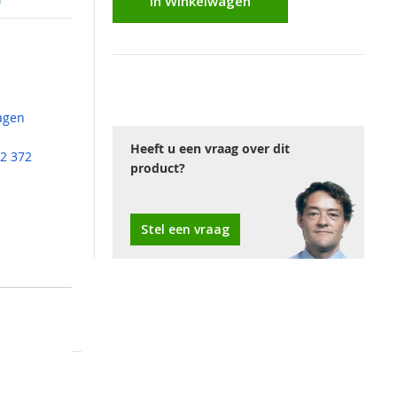
In Winkelwagen
agen
Heeft u een vraag over dit
2 372
product?
Stel een vraag
, zal de