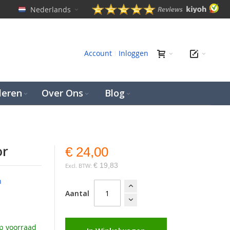
Nederlands
en
Account
Inloggen
leren
Over Ons
Blog
or
€ 24,00
€ 19,83
n
Aantal
p voorraad