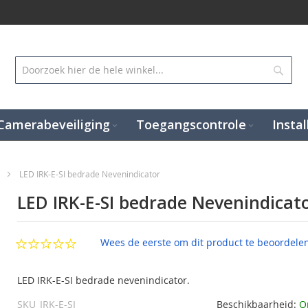
Zoek
Camerabeveiliging
Toegangscontrole
Instal
e
LED IRK-E-SI bedrade Nevenindicator
LED IRK-E-SI bedrade Nevenindicat
Wees de eerste om dit product te beoordele
LED IRK-E-SI bedrade nevenindicator.
SKU
IRK-E-SI
Beschikbaarheid:
O