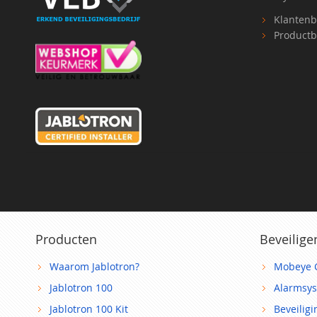
Klantenb
Productb
Producten
Beveilige
Waarom Jablotron?
Mobeye 
Jablotron 100
Alarmsy
Jablotron 100 Kit
Beveilig