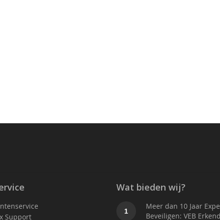
ervice
Wat bieden wij?
antenservice
Meer dan 10 Jaar Exper
1
Beveiligen: VEB Erken
x Support