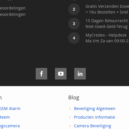
Gratis Verzenden bove
eoordelingen
2
< 16u Bestellen = Snel
eoordelingen
15 Dagen Retourrecht
3
Niet-Goed-Geld-Terug 
MyCredex - Helpdesk
4
Ma t/m Za van 09:00-2
n
Blog
GSM Alarm
Beveiliging Algemeen
steem
Producten Informatie
ingscamera
Camera Beveiliging