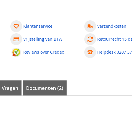
Klantenservice
Verzendkosten
Vrijstelling van BTW
Retourrecht 15 d
Reviews over Credex
Helpdesk 0207 37
Vragen
Documenten (2)
?
tor
e kunnen worden op een melder. In het geval van een alarmmelding
m indicatie aan de buitenzijde van een ruimte.