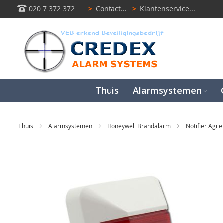
020 7 372 372
>
Contact...
>
Klantenservice...
Thuis
Alarmsystemen
Thuis
Alarmsystemen
Honeywell Brandalarm
Notifier Agil
Ga
naar
het
einde
van
de
afbeeldingen-
gallerij