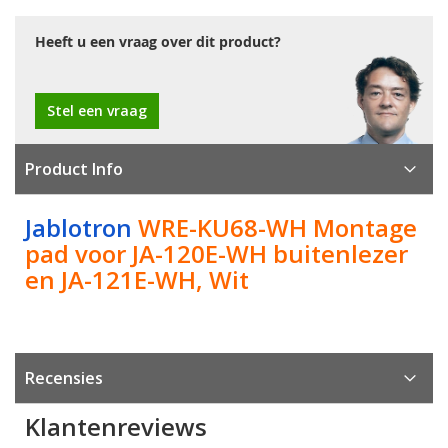
Heeft u een vraag over dit product?
Stel een vraag
Product Info
Jablotron
WRE-KU68-WH Montage
pad voor JA-120E-WH buitenlezer
en JA-121E-WH, Wit
Recensies
Klantenreviews