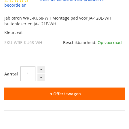
gallerij
beoordelen
Jablotron WRE-KU68-WH Montage pad voor JA-120E-WH
buitenlezer en JA-121E-WH
Kleur: wit
SKU
WRE-KU68-WH
Beschikbaarheid:
Op voorraad
Aantal
In Offertewagen