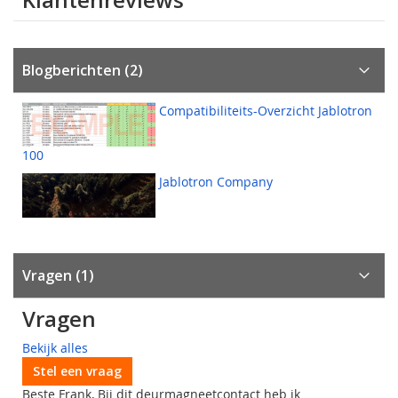
Blogberichten (2)
Compatibiliteits-Overzicht Jablotron
100
Jablotron Company
Vragen
1
Vragen
Bekijk alles
Stel een vraag
Beste Frank, Bij dit deurmagneetcontact heb ik