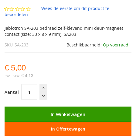
de
afbeeldingen-
Wees de eerste om dit product te
gallerij
beoordelen
Jablotron SA-203 bedraad zelf-klevend mini deur-magneet
contact (size: 33 x 8 x 9 mm). SA203
SKU
SA-203
Beschikbaarheid:
Op voorraad
€ 5,00
€ 4,13
Aantal
In Winkelwagen
In Offertewagen