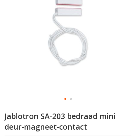
de
afbeeldingen-
gallerij
Ga
naar
Jablotron SA-203 bedraad mini
het
begin
deur-magneet-contact
van