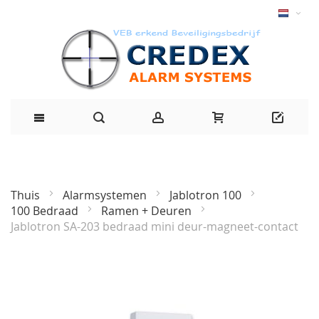
Thuis
Alarmsystemen
Jablotron 100
100 Bedraad
Ramen + Deuren
Jablotron SA-203 bedraad mini deur-magneet-contact
Ga
naar
het
einde
van