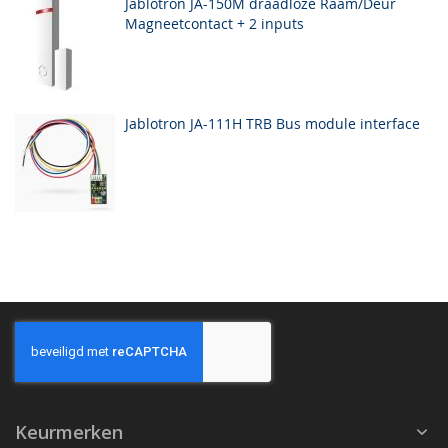
Jablotron JA-150M draadloze Raam/Deur
Magneetcontact + 2 inputs
Jablotron JA-111H TRB Bus module interface
Keurmerken