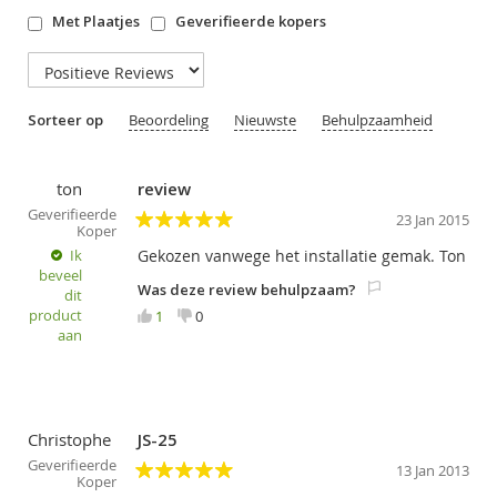
Met Plaatjes
Geverifieerde kopers
Sorteer op
Beoordeling
Nieuwste
Behulpzaamheid
ton
review
Geverifieerde
23 Jan 2015
Koper
5
Ik
Gekozen vanwege het installatie gemak. Ton
beveel
Was deze review behulpzaam?
dit
product
1
0
aan
Christophe
JS-25
Geverifieerde
13 Jan 2013
Koper
5