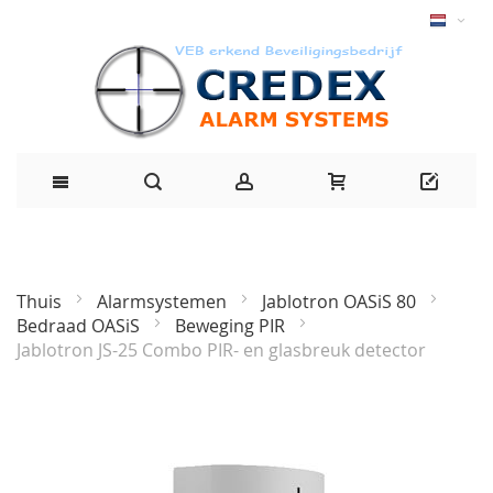
Thuis
Alarmsystemen
Jablotron OASiS 80
Bedraad OASiS
Beweging PIR
Jablotron JS-25 Combo PIR- en glasbreuk detector
Ga
naar
het
einde
van