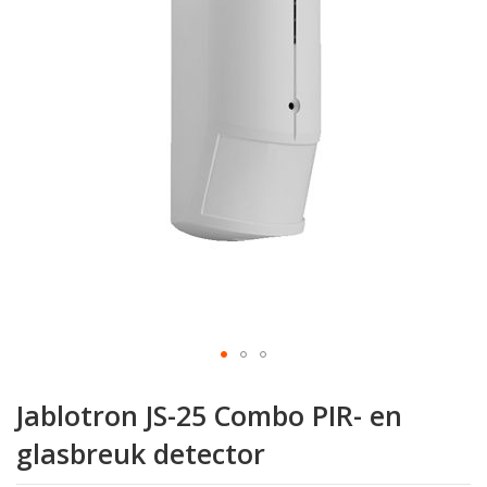
de
afbeeldingen-
gallerij
Ga
naar
Jablotron JS-25 Combo PIR- en
het
begin
glasbreuk detector
van