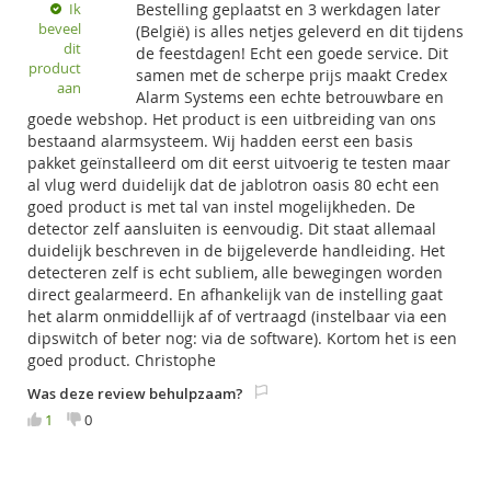
Ik
Bestelling geplaatst en 3 werkdagen later
beveel
(België) is alles netjes geleverd en dit tijdens
dit
de feestdagen! Echt een goede service. Dit
product
samen met de scherpe prijs maakt Credex
aan
Alarm Systems een echte betrouwbare en
goede webshop. Het product is een uitbreiding van ons
bestaand alarmsysteem. Wij hadden eerst een basis
pakket geïnstalleerd om dit eerst uitvoerig te testen maar
al vlug werd duidelijk dat de jablotron oasis 80 echt een
goed product is met tal van instel mogelijkheden. De
detector zelf aansluiten is eenvoudig. Dit staat allemaal
duidelijk beschreven in de bijgeleverde handleiding. Het
detecteren zelf is echt subliem, alle bewegingen worden
direct gealarmeerd. En afhankelijk van de instelling gaat
het alarm onmiddellijk af of vertraagd (instelbaar via een
dipswitch of beter nog: via de software). Kortom het is een
goed product. Christophe
Was deze review behulpzaam?
1
0