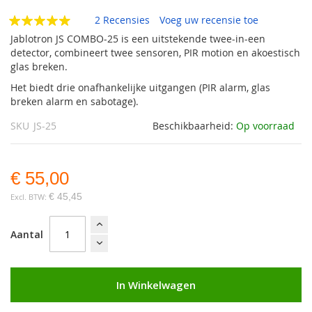
de
afbeeldingen-
2 Recensies
Voeg uw recensie toe
gallerij
Jablotron JS COMBO-25 is een uitstekende twee-in-een
detector, combineert twee sensoren, PIR motion en akoestisch
glas breken.
Het biedt drie onafhankelijke uitgangen (PIR alarm, glas
breken alarm en sabotage).
SKU
JS-25
Beschikbaarheid:
Op voorraad
€ 55,00
€ 45,45
Aantal
In Winkelwagen