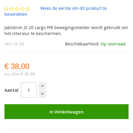
de
afbeeldingen-
Wees de eerste om dit product te
gallerij
beoordelen
Jablotron JS-20 Largo PIR bewegingsmelder wordt gebruikt om
het interieur te beschermen.
SKU
JS-20
Beschikbaarheid:
Op voorraad
€ 38,00
€ 31,40
Aantal
In Winkelwagen