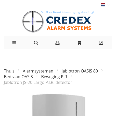
Thuis
Alarmsystemen
Jablotron OASiS 80
Bedraad OASiS
Beweging PIR
Jablotron JS-20 Largo P.I.R. detector
Ga
naar
het
einde
van