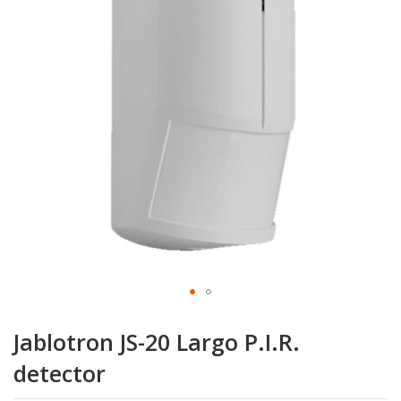
de
afbeeldingen-
gallerij
Ga
naar
Jablotron JS-20 Largo P.I.R.
het
begin
detector
van