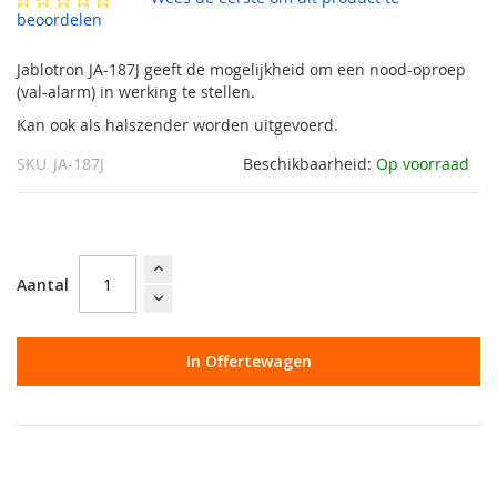
gallerij
beoordelen
Jablotron JA-187J geeft de mogelijkheid om een nood-oproep
(val-alarm) in werking te stellen.
Kan ook als halszender worden uitgevoerd.
SKU
JA-187J
Beschikbaarheid:
Op voorraad
Aantal
In Offertewagen