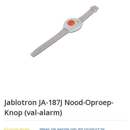
de
afbeeldingen-
gallerij
Ga
naar
Jablotron JA-187J Nood-Oproep-
het
begin
Knop (val-alarm)
van
de
afbeeldingen-
Wees de eerste om dit product te