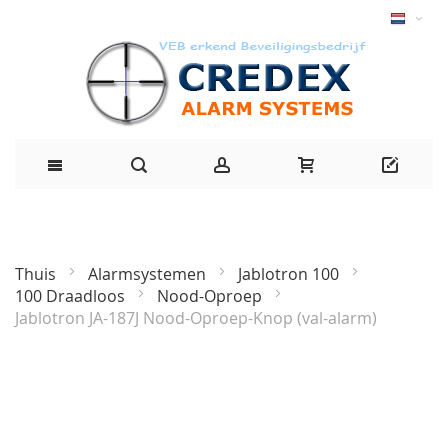
Thuis
Alarmsystemen
Jablotron 100
100 Draadloos
Nood-Oproep
Jablotron JA-187J Nood-Oproep-Knop (val-alarm)
Ga
naar
het
einde
van