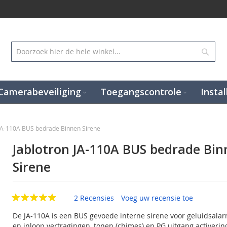
Zoek
Camerabeveiliging
Toegangscontrole
Instal
 JA-110A BUS bedrade Binnen Sirene
Jablotron JA-110A BUS bedrade Bi
Sirene
2 Recensies
Voeg uw recensie toe
De JA-110A is een BUS gevoede interne sirene voor geluidsalar
en inloop vertragingen, tonen (chimes) en PG uitgang activerin