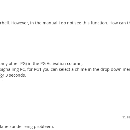
den gebruikt als een deurbel en als akoestische indicatie van het
2
(100%)
0
(0%)
bell. However, in the manual I do not see this function. How can t
0
(0%)
0
(0%)
0
(0%)
 any other PG) in the PG Activation column;
ct Signalling PG, for PG1 you can select a chime in the drop down me
for 3 seconds.
Geverifieerde kopers
n (zone).
19 N
nel bus 12V (9 ... 15 V)
llatie zonder enig probleem.