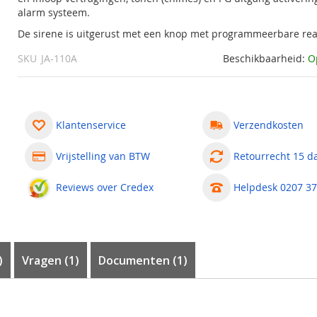
alarm systeem.
De sirene is uitgerust met een knop met programmeerbare rea
SKU
JA-110A
Beschikbaarheid:
O
Klantenservice
Verzendkosten
Vrijstelling van BTW
Retourrecht 15 d
Reviews over Credex
Helpdesk 0207 37
)
Vragen
1
Documenten (1)
 100
e BUS van de centrale. Het is mogelijk om hem een zone toe te wi