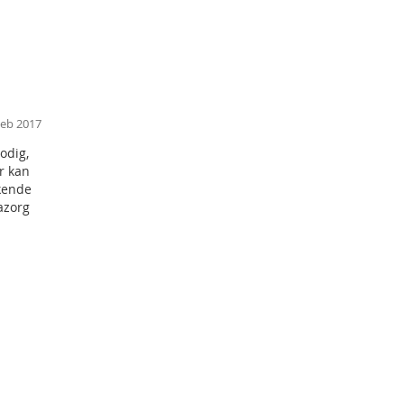
Feb 2017
odig,
or kan
kende
nazorg