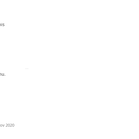
 triggeren
his
nu.
ov 2020