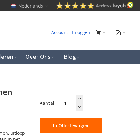
Nederlands
en
Account
Inloggen
leren
Over Ons
Blog
nnen
Aantal
In Offertewagen
men, uitloop
gen in het