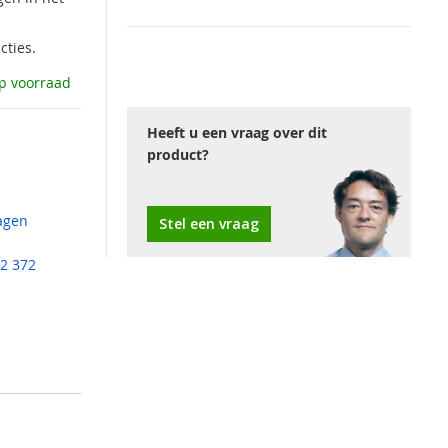
cties.
p voorraad
Heeft u een vraag over dit
product?
agen
Stel een vraag
2 372
jzen en