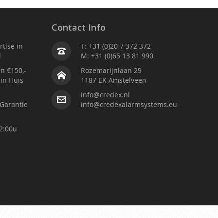
Contact Info
tise in
T: +31 (0)20 7 372 372
d
M: +31 (0)65 13 81 990
n €150,-
Rozemarijnlaan 29
 in Huis
1187 EK Amstelveen
info@credex.nl
Garantie
info@credexalarmsystems.eu
2:00u