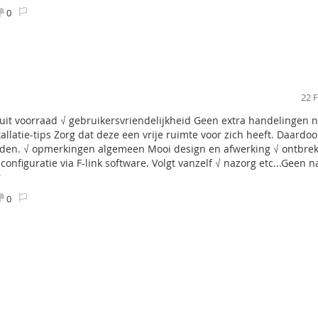
0
tric, 90 dB / m
 28 mm
ccording to EN 50131-1, EN 50131-4
1. general indoor
22 
 ° C
nuit voorraad √ gebruikersvriendelijkheid Geen extra handelingen n
tallatie-tips Zorg dat deze een vrije ruimte voor zich heeft. Daardo
4, EN 55022, EN 60950-1
eiden. √ opmerkingen algemeen Mooi design en afwerking √ ontbre
configuratie via F-link software. Volgt vanzelf √ nazorg etc...Geen 
r
0