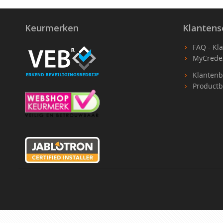
Keurmerken
Klantens
FAQ - Kl
MyCrede
Klantenb
Productb