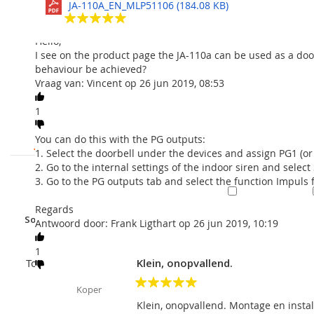
neemt maar één positie in het alarmsysteem in. Kan ook wor
Bekijk alles
JA-110A_EN_MLP51106 (184.08 KB)
5
van een detector.
5
Jablotron Company
Stel een vraag
sterren
100%
2
Recensies
Mogelijk gebruik
Hello,
4
sterren
I see on the product page the JA-110a can be used as a door
Een alarmsirene binnenshuis;
3
behaviour be achieved?
Een draadloze deurbel;
sterren
Vraag van: Vincent op 26 jun 2019, 08:53
Een door een detector geactiveerd geluidssignaal;
2
Een pieper voor inkomende en uitgaande vertraging.
sterren
50%
van klanten
1
dit product aanbevelen
1 ster
JA-110A internal siren
You can do this with the PG outputs:
1. Select the doorbell under the devices and assign PG1 (or
2. Go to the internal settings of the indoor siren and sele
3. Go to the PG outputs tab and select the function Impuls 
Met Plaatjes
Regards
Sorteer op
Beoordeling
Nieuwste
Behulpzaamheid
Addressable
and occupies one control panel logical positio
Antwoord door: Frank Ligthart op 26 jun 2019, 10:19
1
Specificaties JA-110A
Toon Westgeest
Klein, onopvallend.
Geverifieerde
Voeding
Control pa
Koper
5
Klein, onopvallend. Montage en insta
Current consumption in standby (quiescent)
5 mA