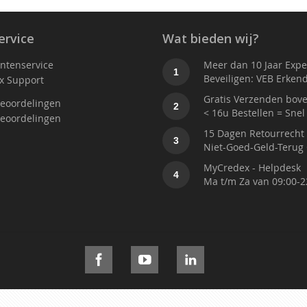
ervice
Wat bieden wij?
antenservice
Meer dan 10 Jaar Exper
1
Beveiligen: VEB Erken
x Support
Gratis Verzenden bove
eoordelingen
2
< 16u Bestellen = Snel
eoordelingen
15 Dagen Retourrecht
3
Niet-Goed-Geld-Terug 
MyCredex - Helpdesk
4
Ma t/m Za van 09:00-2