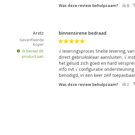
Was deze review behulpzaam?
0
Current consumption for choice of cable
30 mA
Sirene
piezo elec
Afmetingen
80 x 80 x
Classificatie
grade 2 a
Aretz
binnensirene bedraad
Geverifieerde
Environment according to
EN 50131-
Koper
5
Operating temperature range
-10 to +40
Ik beveel dit
√ leveringsproces Snelle levering, va
product aan
direct gebruiksklaar aansluiten. √ ins
Complies with
EN 50130-
het geluid zich goed en hard verspr
info nvt √ configuratie ondersteuning 
benodigd, in een keer zelf toepasbaa
Was deze review behulpzaam?
2