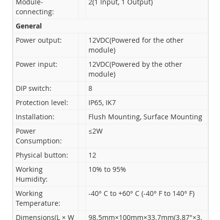
Module-
2(1 Input, 1 Output)
connecting:
General
Power output:
12VDC(Powered for the other
module)
Power input:
12VDC(Powered by the other
module)
DIP switch:
8
Protection level:
IP65, IK7
Installation:
Flush Mounting, Surface Mounting
Power
≤2W
Consumption:
Physical button:
12
Working
10% to 95%
Humidity:
Working
-40° C to +60° C (-40° F to 140° F)
Temperature:
Dimensions(L × W
98.5mm×100mm×33.7mm(3.87"×3.