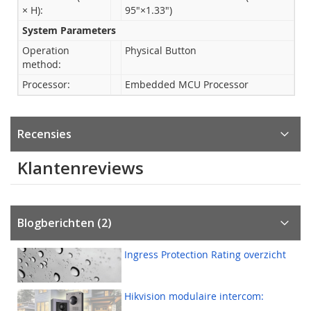
× H):
95"×1.33")
System Parameters
Operation
Physical Button
method:
Processor:
Embedded MCU Processor
Recensies
Klantenreviews
Blogberichten (2)
Ingress Protection Rating overzicht
Hikvision modulaire intercom: