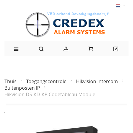
Thuis
Toegangscontrole
Hikvision Intercom
Buitenposten IP
Hikvision DS-KD-KP Codetableau Module
Ga
naar
het
einde
van