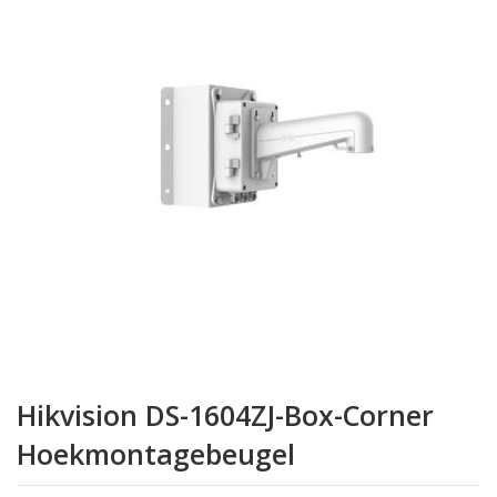
van
de
afbeeldingen-
gallerij
Ga
naar
Hikvision DS-1604ZJ-Box-Corner
het
begin
Hoekmontagebeugel
van
de