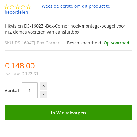
afbeeldingen-
Wees de eerste om dit product te
gallerij
beoordelen
Hikvision DS-1602ZJ-Box-Corner hoek-montage-beugel voor
PTZ domes voorzien van aansluitbox.
SKU
DS-1604ZJ-Box-Corner
Beschikbaarheid:
Op voorraad
€ 148,00
€ 122,31
Aantal
In Winkelwagen