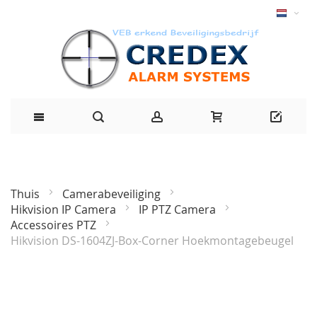
Thuis
Camerabeveiliging
Hikvision IP Camera
IP PTZ Camera
Accessoires PTZ
Hikvision DS-1604ZJ-Box-Corner Hoekmontagebeugel
Ga
naar
het
einde