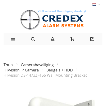
Thuis
Camerabeveiliging
Hikvision IP Camera
Beugels + HDD
Hikvision DS-1473ZJ-155 Wall Mounting Bracket
Ga
naar
het
einde
van