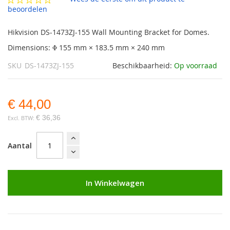
gallerij
beoordelen
Hikvision DS-1473ZJ-155 Wall Mounting Bracket for Domes.
Dimensions: Φ 155 mm × 183.5 mm × 240 mm
SKU
DS-1473ZJ-155
Beschikbaarheid:
Op voorraad
€ 44,00
€ 36,36
Aantal
In Winkelwagen