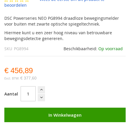
gallerij
beoordelen
DSC Powerseries NEO PG8994 draadloze bewegingsmelder
voor buiten met zwarte optische spiegeltechniek.
Hiermee kunt u een zeer hoog niveau van betrouwbare
bewegingsdetectie genereren.
SKU
PG8994
Beschikbaarheid:
Op voorraad
€ 456,89
€ 377,60
Aantal
In Winkelwagen