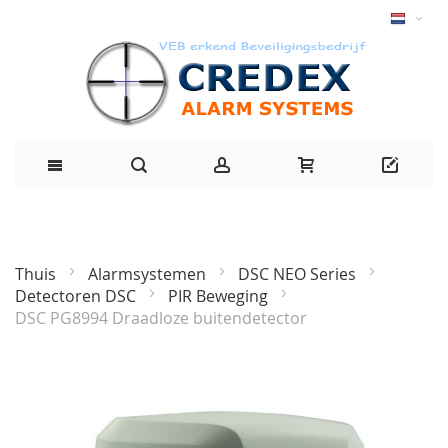
Thuis
Alarmsystemen
DSC NEO Series
Detectoren DSC
PIR Beweging
DSC PG8994 Draadloze buitendetector
Ga
naar
het
einde
van