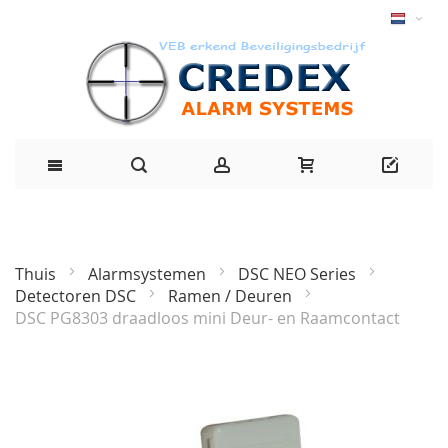
Thuis
Alarmsystemen
DSC NEO Series
Detectoren DSC
Ramen / Deuren
DSC PG8303 draadloos mini Deur- en Raamcontact
Ga
naar
het
einde
van