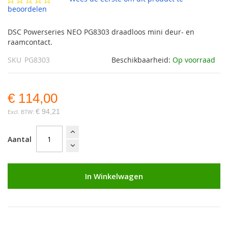
gallerij
beoordelen
DSC Powerseries NEO PG8303 draadloos mini deur- en
raamcontact.
SKU
PG8303
Beschikbaarheid:
Op voorraad
€ 114,00
€ 94,21
Aantal
In Winkelwagen