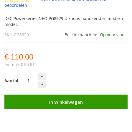
gallerij
beoordelen
DSC Powerseries NEO PG8929 4-knops handzender, modern
model.
SKU
PG8929
Beschikbaarheid:
Op voorraad
€ 110,00
€ 90,91
Aantal
In Winkelwagen