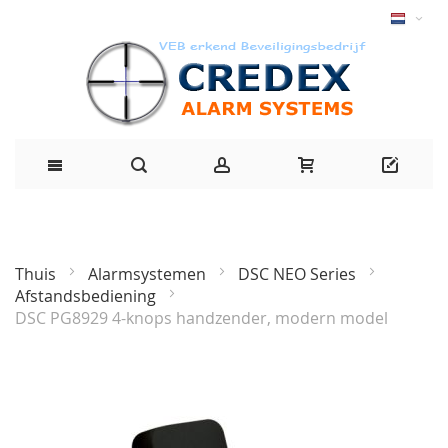
Thuis
Alarmsystemen
DSC NEO Series
Afstandsbediening
DSC PG8929 4-knops handzender, modern model
Ga
naar
het
einde
van