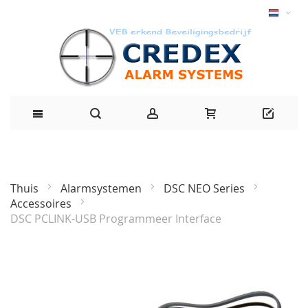
Thuis
Alarmsystemen
DSC NEO Series
Accessoires
DSC PCLINK-USB Programmeer Interface
Ga
naar
het
einde
van