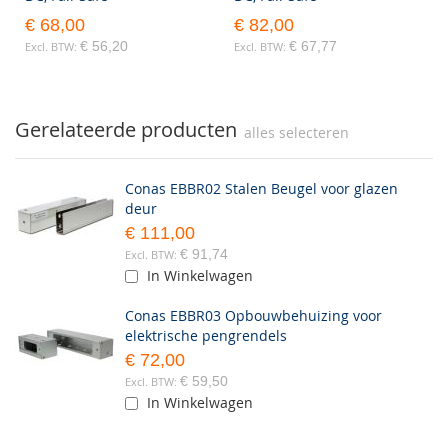
€ 68,00
€ 82,00
€ 56,20
€ 67,77
Gerelateerde producten
alles selecteren
Conas EBBR02 Stalen Beugel voor glazen
deur
€ 111,00
€ 91,74
In Winkelwagen
Conas EBBR03 Opbouwbehuizing voor
elektrische pengrendels
€ 72,00
€ 59,50
In Winkelwagen