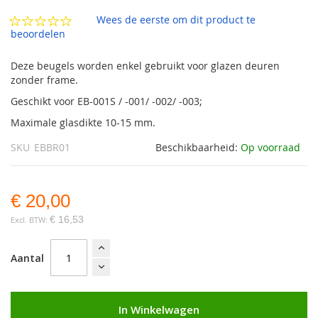
de
afbeeldingen-
Wees de eerste om dit product te
gallerij
beoordelen
Deze beugels worden enkel gebruikt voor glazen deuren
zonder frame.
Geschikt voor EB-001S / -001/ -002/ -003;
Maximale glasdikte 10-15 mm.
SKU
EBBR01
Beschikbaarheid:
Op voorraad
€ 20,00
€ 16,53
Aantal
In Winkelwagen