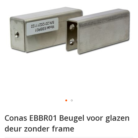
de
afbeeldingen-
gallerij
Ga
naar
Conas EBBR01 Beugel voor glazen
het
begin
deur zonder frame
van