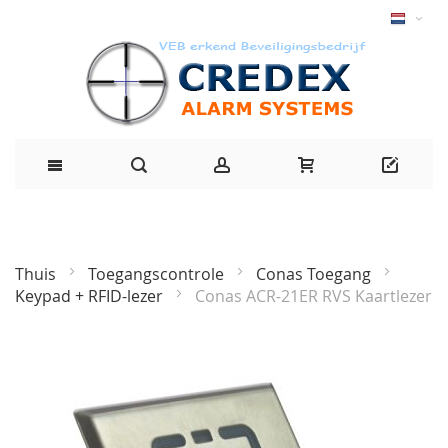
Thuis
Toegangscontrole
Conas Toegang
Keypad + RFID-lezer
Conas ACR-21ER RVS Kaartlezer
Ga
naar
het
einde
van
de