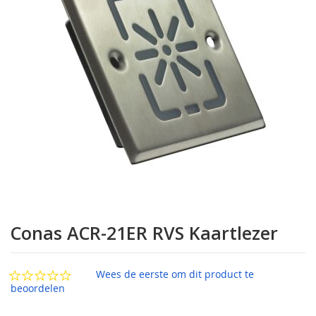
afbeeldingen-
gallerij
Ga
naar
Conas ACR-21ER RVS Kaartlezer
het
begin
van
Wees de eerste om dit product te
de
beoordelen
afbeeldingen-
gallerij